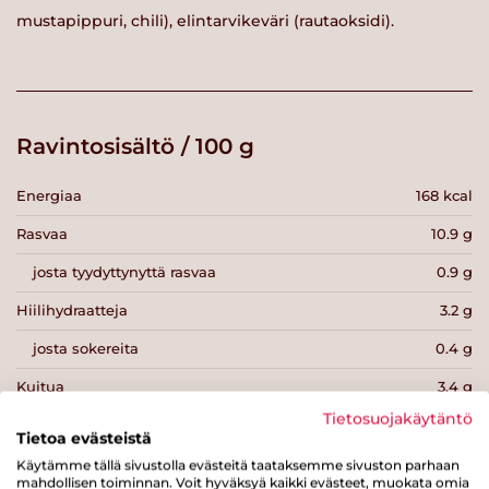
mustapippuri, chili), elintarvikeväri (rautaoksidi).
Ravintosisältö / 100 g
Energiaa
168 kcal
Rasvaa
10.9 g
josta tyydyttynyttä rasvaa
0.9 g
Hiilihydraatteja
3.2 g
josta sokereita
0.4 g
Kuitua
3.4 g
Tietosuojakäytäntö
Proteiinia
12.4 g
Tietoa evästeistä
Suolaa
1.5 g
Käytämme tällä sivustolla evästeitä taataksemme sivuston parhaan
mahdollisen toiminnan. Voit hyväksyä kaikki evästeet, muokata omia