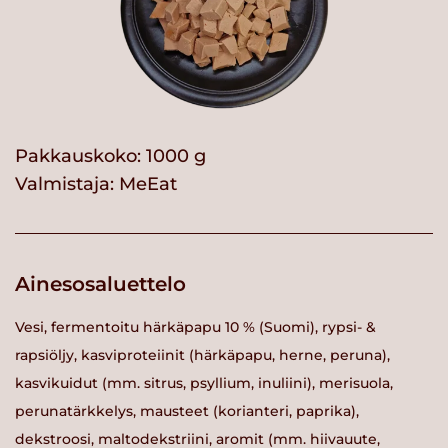
Pakkauskoko: 1000 g
Valmistaja:
MeEat
Ainesosaluettelo
Vesi, fermentoitu härkäpapu 10 % (Suomi), rypsi- &
rapsiöljy, kasviproteiinit (härkäpapu, herne, peruna),
kasvikuidut (mm. sitrus, psyllium, inuliini), merisuola,
perunatärkkelys, mausteet (korianteri, paprika),
dekstroosi, maltodekstriini, aromit (mm. hiivauute,