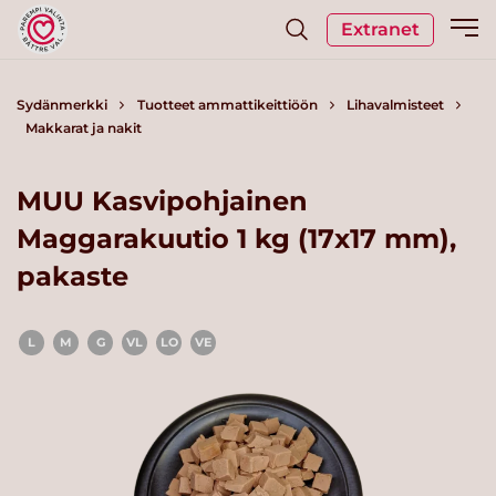
Extranet
Sydänmerkki
Tuotteet ammattikeittiöön
Lihavalmisteet
Makkarat ja nakit
MUU Kasvipohjainen
Maggarakuutio 1 kg (17x17 mm),
pakaste
L
M
G
VL
LO
VE