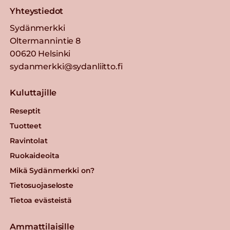
Yhteystiedot
Sydänmerkki
Oltermannintie 8
00620 Helsinki
sydanmerkki@sydanliitto.fi
Kuluttajille
Reseptit
Tuotteet
Ravintolat
Ruokaideoita
Mikä Sydänmerkki on?
Tietosuojaseloste
Tietoa evästeistä
Ammattilaisille