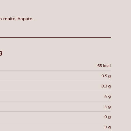
on maito, hapate.
g
65 kcal
0.5 g
0.3 g
4 g
4 g
0 g
11 g