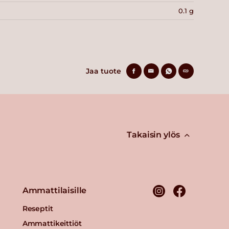
0.1 g
Jaa tuote
Takaisin ylös
Ammattilaisille
Reseptit
Ammattikeittiöt