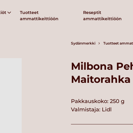
iöt
Tuotteet
Reseptit
ammattikeittiöön
ammattikeittiöön
Sydänmerkki
Tuotteet ammatt
Milbona Pe
Maitorahka
Pakkauskoko: 250 g
Valmistaja:
Lidl