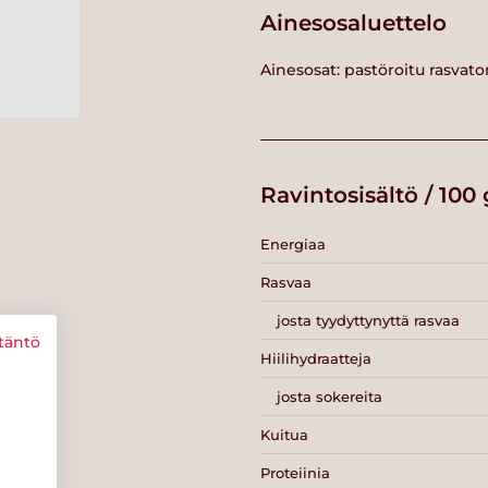
Ainesosaluettelo
Ainesosat: pastöroitu rasvat
Ravintosisältö / 100 
Energiaa
Rasvaa
josta tyydyttynyttä rasvaa
täntö
Hiilihydraatteja
josta sokereita
Kuitua
Proteiinia