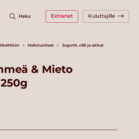
Extranet
Kuluttajille
Haku
ikeittiöön
Maitotuotteet
Jogurtit, viilit ja rahkat
hmeä & Mieto
 250g