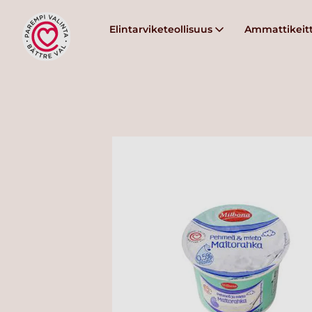
Elintarviketeollisuus
Ammattikeitt