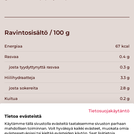
Ravintosisältö / 100 g
Energiaa
67 kcal
Rasvaa
0.4 g
josta tyydyttynyttä rasvaa
0.3 g
Hiilihydraatteja
3.3 g
josta sokereita
2.8 g
Kuitua
0.2 g
Proteiinia
12.4 g
Tietosuojakäytäntö
Tietoa evästeistä
Suolaa
0.1 g
Käytämme tällä sivustolla evästeitä taataksemme sivuston parhaan
mahdollisen toiminnan. Voit hyväksyä kaikki evästeet, muokata omia
evästeasetuksiasi tai kieltää evästeiden käytön. Saat lisätietoja