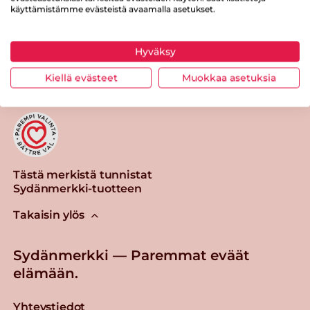
käyttämistämme evästeistä avaamalla asetukset.
Tulosta sivu
Jaa tuote
Hyväksy
Kiellä evästeet
Muokkaa asetuksia
Tästä merkistä tunnistat
Sydänmerkki-tuotteen
Takaisin ylös
Sydänmerkki — Paremmat eväät
elämään.
Yhteystiedot