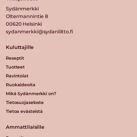
Sydänmerkki
Oltermannintie 8
00620 Helsinki
sydanmerkki@sydanliitto.fi
Kuluttajille
Reseptit
Tuotteet
Ravintolat
Ruokaideoita
Mikä Sydänmerkki on?
Tietosuojaseloste
Tietoa evästeistä
Ammattilaisille