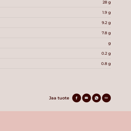
28 g
1.9 g
9.2 g
7.8 g
g
0.2 g
0.8 g
Jaa tuote