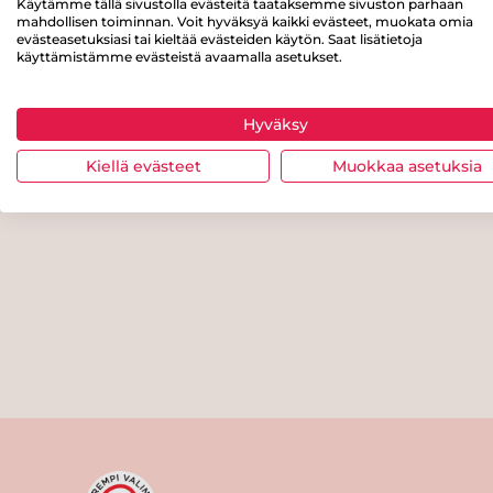
Käytämme tällä sivustolla evästeitä taataksemme sivuston parhaan
mahdollisen toiminnan. Voit hyväksyä kaikki evästeet, muokata omia
evästeasetuksiasi tai kieltää evästeiden käytön. Saat lisätietoja
käyttämistämme evästeistä avaamalla asetukset.
Hyväksy
Kiellä evästeet
Muokkaa asetuksia