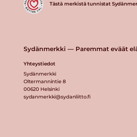
Tästä merkistä tunnistat Sydänmer
Sydänmerkki — Paremmat eväät el
Yhteystiedot
Sydänmerkki
Oltermannintie 8
00620 Helsinki
sydanmerkki@sydanliitto.fi