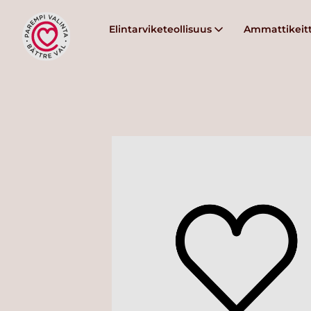
Elintarviketeollisuus
Ammattikeitt