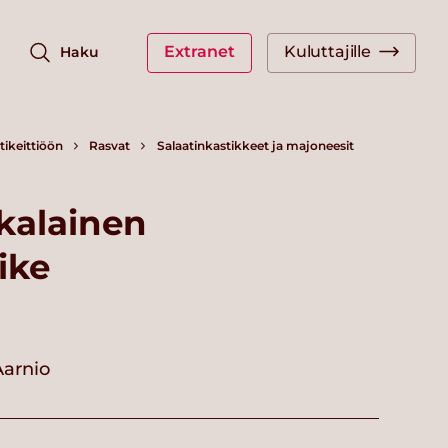
Extranet
Kuluttajille
Haku
ikeittiöön
Rasvat
Salaatinkastikkeet ja majoneesit
kalainen
ike
Aarnio