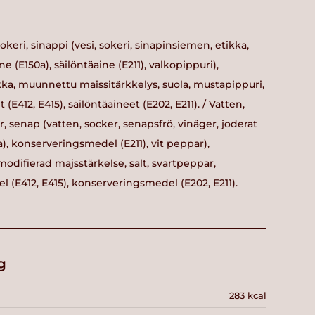
sokeri, sinappi (vesi, sokeri, sinapinsiemen, etikka,
ine (E150a), säilöntäaine (E211), valkopippuri),
ikka, muunnettu maissitärkkelys, suola, mustapippuri,
 (E412, E415), säilöntäaineet (E202, E211). / Vatten,
r, senap (vatten, socker, senapsfrö, vinäger, joderat
a), konserveringsmedel (E211), vit peppar),
 modifierad majsstärkelse, salt, svartpeppar,
l (E412, E415), konserveringsmedel (E202, E211).
g
283 kcal