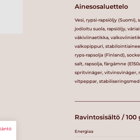
Ainesosaluettelo
Vesi, rypsi-rapsiöljy (Suomi), 
jodioitu suola, rapsiöljy, väria
väkiviinaetikka, valkoviiniet
valkopippuri, stabilointiaineet
ryps-rapsolja (Finland), socke
salt, rapsolja, färgämne (E150
spritvinäger, vitvinsvinäger,
vitpeppar, stabiliseringsmede
Ravintosisältö / 100 
täntö
Energiaa