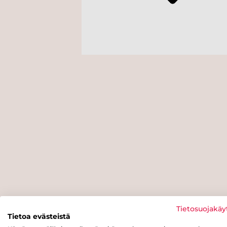
Tietosuojakäy
Tietoa evästeistä