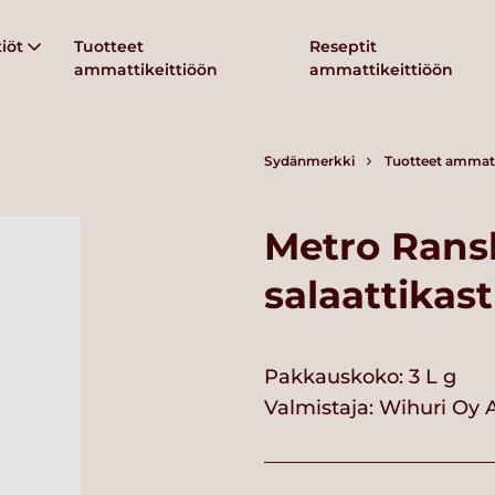
iöt
Tuotteet
Reseptit
ammattikeittiöön
ammattikeittiöön
Sydänmerkki
Tuotteet ammatt
Metro Rans
salaattikast
Pakkauskoko: 3 L g
Valmistaja:
Wihuri Oy 