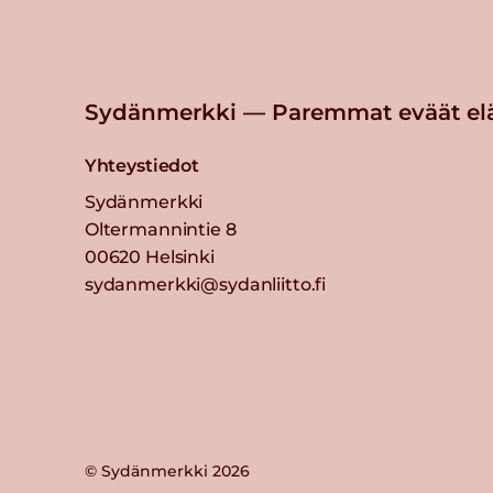
Sydänmerkki — Paremmat eväät el
Yhteystiedot
Sydänmerkki
Oltermannintie 8
00620 Helsinki
sydanmerkki@sydanliitto.fi
© Sydänmerkki 2026