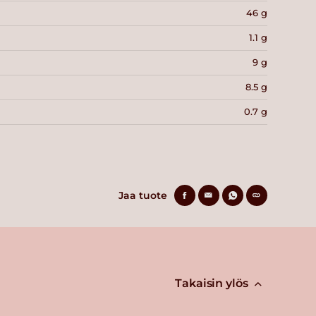
46 g
1.1 g
9 g
8.5 g
0.7 g
Jaa tuote
Takaisin ylös