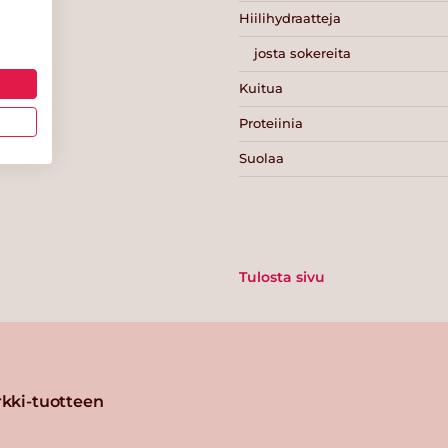
Hiilihydraatteja
josta sokereita
Kuitua
Proteiinia
Suolaa
Tulosta sivu
kki-tuotteen