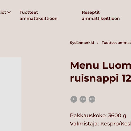
iöt
Tuotteet
Reseptit
ammattikeittiöön
ammattikeittiöön
Sydänmerkki
Tuotteet ammatt
Menu Luomu
ruisnappi 1
L
LU
HS
Pakkauskoko: 3600 g
Valmistaja:
Kespro/Kes