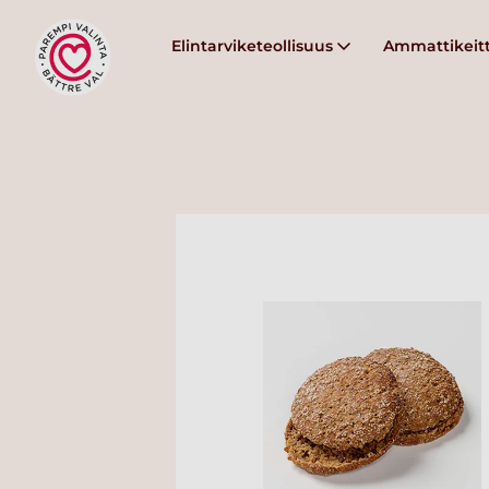
Elintarviketeollisuus
Ammattikeitt