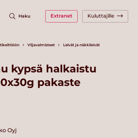
Extranet
Kuluttajille
Haku
ikeittiöön
Viljavalmisteet
Leivät ja näkkileivät
 kypsä halkaistu
20x30g pakaste
ko Oyj