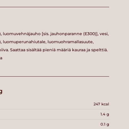
, luomuvehnäjauho [sis. jauhonparanne (E300)], vesi,
), luomuperunahiutale, luomuohramallasuute,
va. Saattaa sisältää pieniä määriä kauraa ja spelttiä.
ta
g
247 kcal
1.4 g
0.1 g