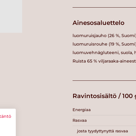
Ainesosaluettelo
luomuruisjauho (26 %, Suomi)
luomuruisrouhe (19 %, Suomi
luomuvehnägluteeni, suola, hii
Ruista 65 % viljaraaka-ainees
Ravintosisältö / 100 
Energiaa
täntö
Rasvaa
josta tyydyttynyttä rasvaa