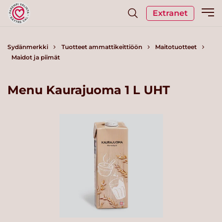
Extranet
Sydänmerkki
Tuotteet ammattikeittiöön
Maitotuotteet
Maidot ja piimät
Menu Kaurajuoma 1 L UHT