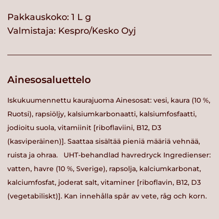
Pakkauskoko: 1 L g
Valmistaja:
Kespro/Kesko Oyj
Ainesosaluettelo
Iskukuumennettu kaurajuoma Ainesosat: vesi, kaura (10 %,
Ruotsi), rapsiöljy, kalsiumkarbonaatti, kalsiumfosfaatti,
jodioitu suola, vitamiinit [riboflaviini, B12, D3
(kasviperäinen)]. Saattaa sisältää pieniä määriä vehnää,
ruista ja ohraa. UHT-behandlad havredryck Ingredienser:
vatten, havre (10 %, Sverige), rapsolja, kalciumkarbonat,
kalciumfosfat, joderat salt, vitaminer [riboflavin, B12, D3
(vegetabiliskt)]. Kan innehålla spår av vete, råg och korn.