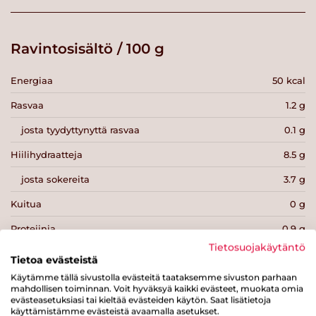
Ravintosisältö / 100 g
Energiaa
50 kcal
Rasvaa
1.2 g
josta tyydyttynyttä rasvaa
0.1 g
Hiilihydraatteja
8.5 g
josta sokereita
3.7 g
Kuitua
0 g
Proteiinia
0.9 g
Tietosuojakäytäntö
Suolaa
0.1 g
Tietoa evästeistä
Käytämme tällä sivustolla evästeitä taataksemme sivuston parhaan
mahdollisen toiminnan. Voit hyväksyä kaikki evästeet, muokata omia
evästeasetuksiasi tai kieltää evästeiden käytön. Saat lisätietoja
käyttämistämme evästeistä avaamalla asetukset.