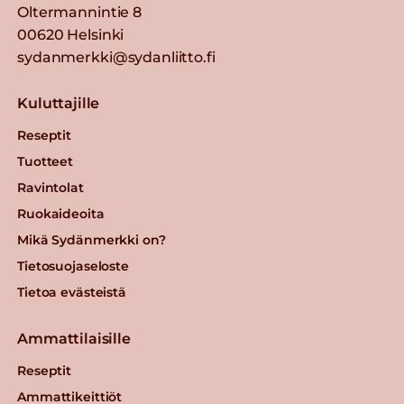
Oltermannintie 8
00620 Helsinki
sydanmerkki@sydanliitto.fi
Kuluttajille
Reseptit
Tuotteet
Ravintolat
Ruokaideoita
Mikä Sydänmerkki on?
Tietosuojaseloste
Tietoa evästeistä
Ammattilaisille
Reseptit
Ammattikeittiöt