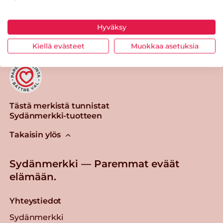
Tulosta sivu
Jaa tuote
Hyväksy
Kiellä evästeet
Muokkaa asetuksia
Tästä merkistä tunnistat
Sydänmerkki-tuotteen
Takaisin ylös
Sydänmerkki — Paremmat eväät
elämään.
Yhteystiedot
Sydänmerkki