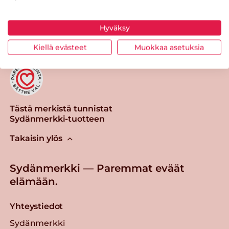
Tulosta sivu
Jaa tuote
Hyväksy
Kiellä evästeet
Muokkaa asetuksia
Tästä merkistä tunnistat
Sydänmerkki-tuotteen
Takaisin ylös
Sydänmerkki — Paremmat eväät
elämään.
Yhteystiedot
Sydänmerkki