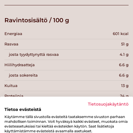
Ravintosisältö / 100 g
Energiaa
601 kcal
Rasvaa
51 g
josta tyydyttynyttä rasvaa
4.1 g
Hiilihydraatteja
6.6 g
josta sokereita
6.6 g
Kuitua
13 g
Proteiinia
24 g
Tietosuojakäytäntö
Suolaa
0 g
Tietoa evästeistä
Käytämme tällä sivustolla evästeitä taataksemme sivuston parhaan
mahdollisen toiminnan. Voit hyväksyä kaikki evästeet, muokata omia
evästeasetuksiasi tai kieltää evästeiden käytön. Saat lisätietoja
käyttämistämme evästeistä avaamalla asetukset.