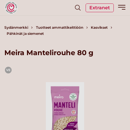
Extranet
Sydänmerkki
Tuotteet ammattikeittiöön
Kasvikset
Pähkinät ja siemenet
Meira Mantelirouhe 80 g
VE