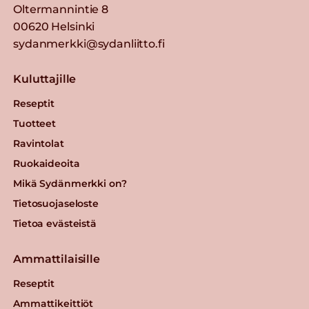
Oltermannintie 8
00620 Helsinki
sydanmerkki@sydanliitto.fi
Kuluttajille
Reseptit
Tuotteet
Ravintolat
Ruokaideoita
Mikä Sydänmerkki on?
Tietosuojaseloste
Tietoa evästeistä
Ammattilaisille
Reseptit
Ammattikeittiöt