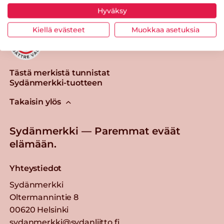
Hyväksy
Kiellä evästeet
Muokkaa asetuksia
Tästä merkistä tunnistat
Sydänmerkki-tuotteen
Takaisin ylös
Sydänmerkki — Paremmat eväät
elämään.
Yhteystiedot
Sydänmerkki
Oltermannintie 8
00620 Helsinki
sydanmerkki@sydanliitto.fi