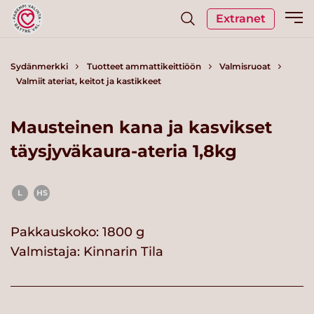
Extranet
Sydänmerkki
Tuotteet ammattikeittiöön
Valmisruoat
Valmiit ateriat, keitot ja kastikkeet
Mausteinen kana ja kasvikset
täysjyväkaura-ateria 1,8kg
L
HS
Pakkauskoko: 1800 g
Valmistaja:
Kinnarin Tila