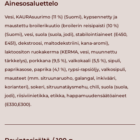
Ainesosaluettelo
Vesi, KAURAsuurimo (11 %) (Suomi), kypsennetty ja
maustettu broilerikuutio (broilerin reisipaisti (10 %)
(Suomi), vesi, suola (suola, jodi), stabilointiaineet (E450,
E451), dekstroosi, maltodekstriini, kana-aromi),
laktoositon ruokakerma (KERMA, vesi, muunnettu
tärkkelys), porkkana (9,5 %), valkokaali (5,5 %), sipuli,
paprikasose, paprika (4,1 %), rypsi-rapsiöljy, valkosipuli,
mausteet (mm. sitruunaruoho, galangal, inkivääri,
korianteri), sokeri, sitruunatäysmehu, chili, suola (suola,
jodi), riisiviinietikka, etikka, happamuudensäätöaineet
(E330,E300).