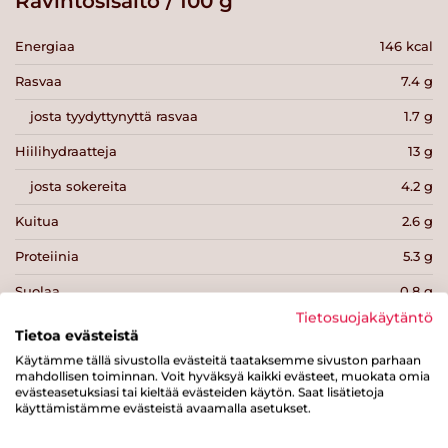
Ravintosisältö / 100 g
Energiaa
146 kcal
Rasvaa
7.4 g
josta tyydyttynyttä rasvaa
1.7 g
Hiilihydraatteja
13 g
josta sokereita
4.2 g
Kuitua
2.6 g
Proteiinia
5.3 g
Suolaa
0.8 g
Tietosuojakäytäntö
Tietoa evästeistä
Käytämme tällä sivustolla evästeitä taataksemme sivuston parhaan
mahdollisen toiminnan. Voit hyväksyä kaikki evästeet, muokata omia
evästeasetuksiasi tai kieltää evästeiden käytön. Saat lisätietoja
käyttämistämme evästeistä avaamalla asetukset.
Tulosta sivu
Jaa tuote