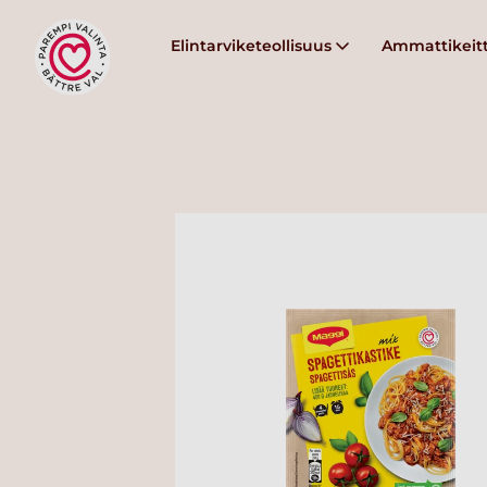
Elintarviketeollisuus
Ammattikeitt