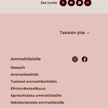
Jaa tuote
Takaisin ylös
Ammattilaisille
Reseptit
Ammattikeittiöt
Tuotteet ammattikeittiöön
Elintarviketeollisuus
Ajankohtaista ammattilaisille
Rekisteriseloste ammattilaisille