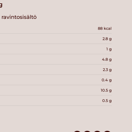
g
ravintosisältö
88 kcal
2.8 g
1 g
4.8 g
2.3 g
0.4 g
10.5 g
0.5 g