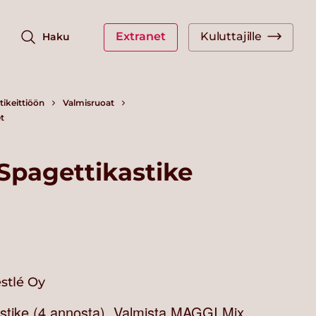
Extranet
Kuluttajille
Haku
ikeittiöön
Valmisruoat
t
Spagettikastike
stlé Oy
tike (4 annosta). Valmista MAGGI Mix