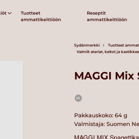
iöt
Tuotteet
Reseptit
ammattikeittiöön
ammattikeittiöön
Sydänmerkki
Tuotteet ammatt
Valmiit ateriat, keitot ja kastikkee
MAGGI Mix 
VL
Pakkauskoko: 64 g
Valmistaja:
Suomen Ne
MAGGI MIX Spagettikas