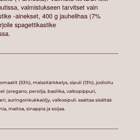
utissa, valmistukseen tarvitset vain
ike -ainekset, 400 g jauhelihaa (7%
rjoile spagettikastike
anssa.
aatit (53%), maissitärkkelys, sipuli (13%), jodioitu
et (oregano, persilja, basilika, valkopippuri,
eri, auringonkukkaöljy, valkosipuli. saattaa sisältää
a, maitoa, sinappia ja soijaa.