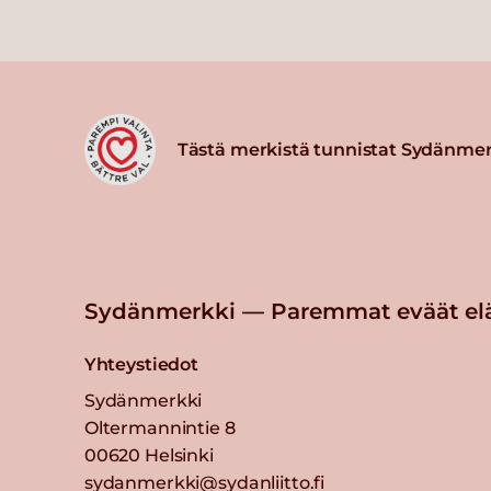
Tästä merkistä tunnistat Sydänmer
Sydänmerkki — Paremmat eväät el
Yhteystiedot
Sydänmerkki
Oltermannintie 8
00620 Helsinki
sydanmerkki@sydanliitto.fi