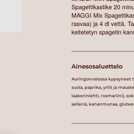
Spagettikastike 20 minu
MAGGI Mix Spagettikast
rasvaa) ja 4 dl vettä. Ta
keitetetyn spagetin k
Ainesosaluettelo
Auringonvalossa kypsyneet tom
suola, paprika, yrtit ja mauste
laakerinlehti, rosmariini), sok
selleriä, kananmunaa, gluteeni