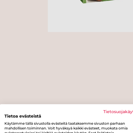
Tietosuojakäy
Tietoa evästeistä
Käytämme tällä sivustolla evästeitä taataksemme sivuston parhaan
mahdollisen toiminnan. Voit hyväksyä kaikki evästeet, muokata omia
evästeasetuksiasi tai kieltää evästeiden käytön. Saat lisätietoja