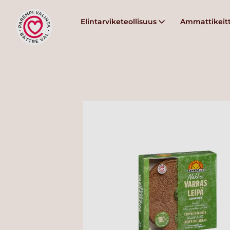
Elintarviketeollisuus
Ammattikeitt