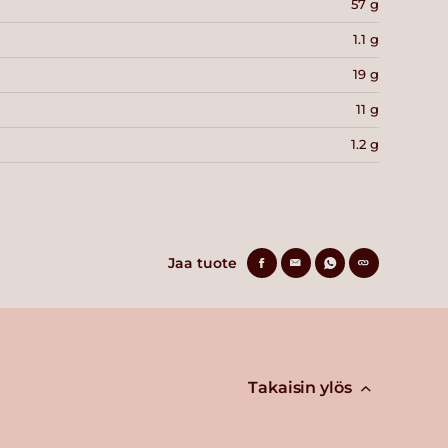
57 g
1.1 g
19 g
11 g
1.2 g
Jaa tuote
Takaisin ylös