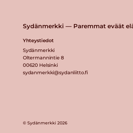
Sydänmerkki — Paremmat eväät el
Yhteystiedot
Sydänmerkki
Oltermannintie 8
00620 Helsinki
sydanmerkki@sydanliitto.fi
© Sydänmerkki 2026