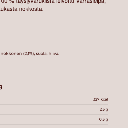
100 % täysjyvärukiista leivottu Varrasleipä,
ukasta nokkosta.
 nokkonen (2,1%), suola, hiiva.
g
327 kcal
2.5 g
0.3 g