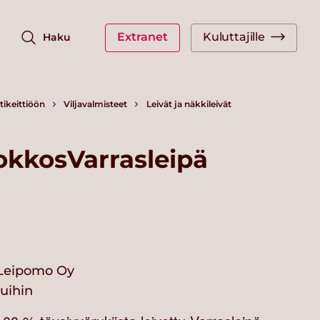
Extranet
Kuluttajille
Haku
ikeittiöön
Viljavalmisteet
Leivät ja näkkileivät
okkosVarrasleipä
Leipomo Oy
vuihin