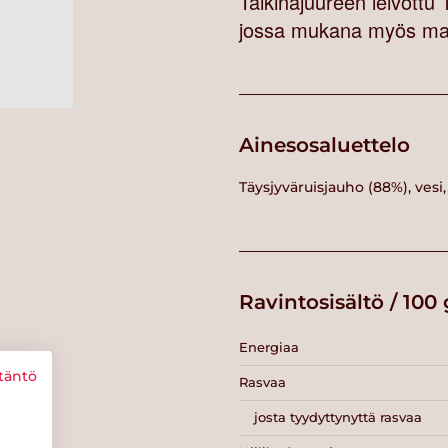
Taikinajuureen leivottu 
jossa mukana myös ma
Ainesosaluettelo
Täysjyväruisjauho (88%), vesi,
Ravintosisältö / 100 
Energiaa
täntö
Rasvaa
josta tyydyttynyttä rasvaa