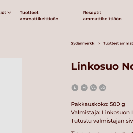
iöt
Tuotteet
Reseptit
ammattikeittiöön
ammattikeittiöön
Sydänmerkki
Tuotteet ammatt
Linkosuo N
L
M
VL
LO
Pakkauskoko: 500 g
Valmistaja:
Linkosuon 
Tutustu valmistajan si