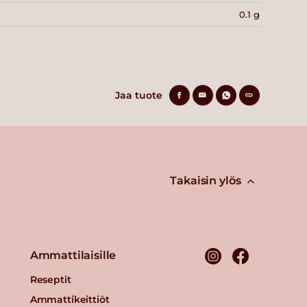
0.1 g
Jaa tuote
Takaisin ylös
Ammattilaisille
Reseptit
Ammattikeittiöt