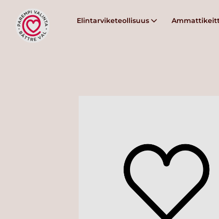
Elintarviketeollisuus
Ammattikeitt