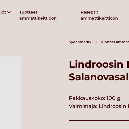
iöt
Tuotteet
Reseptit
ammattikeittiöön
ammattikeittiöön
Sydänmerkki
Tuotteet ammatt
Lindroosin
Salanovasal
Pakkauskoko: 100 g
Valmistaja:
Lindroosin