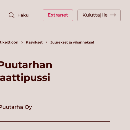
Extranet
Kuluttajille
Haku
ikeittiöön
Kasvikset
Juurekset ja vihannekset
 Puutarhan
aattipussi
 Puutarha Oy