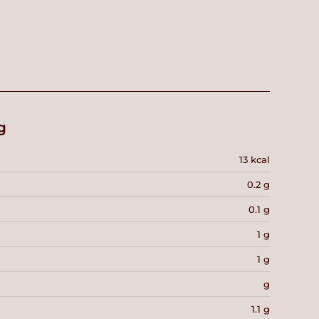
g
13 kcal
0.2 g
0.1 g
1 g
1 g
g
1.1 g