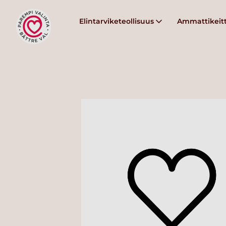
Elintarviketeollisuus
Ammattikeitt