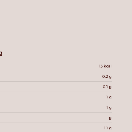
g
13 kcal
0.2 g
0.1 g
1 g
1 g
g
1.1 g