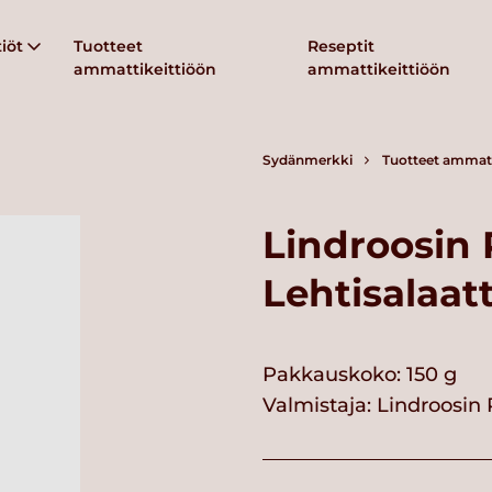
iöt
Tuotteet
Reseptit
ammattikeittiöön
ammattikeittiöön
Sydänmerkki
Tuotteet ammatt
Lindroosin
Lehtisalaatt
Pakkauskoko: 150 g
Valmistaja:
Lindroosin