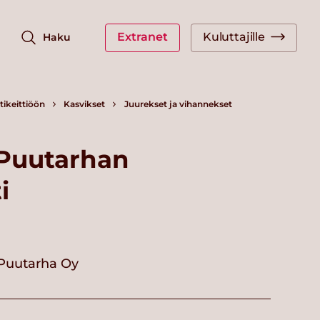
Extranet
Kuluttajille
Haku
ikeittiöön
Kasvikset
Juurekset ja vihannekset
 Puutarhan
i
 Puutarha Oy