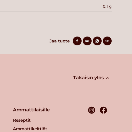
0.1 g
Jaa tuote
Takaisin ylös
Ammattilaisille
Reseptit
Ammattikeittiöt