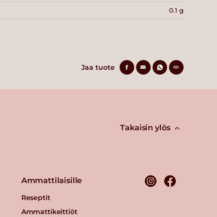
0.1 g
Jaa tuote
Takaisin ylös
Ammattilaisille
Reseptit
Ammattikeittiöt