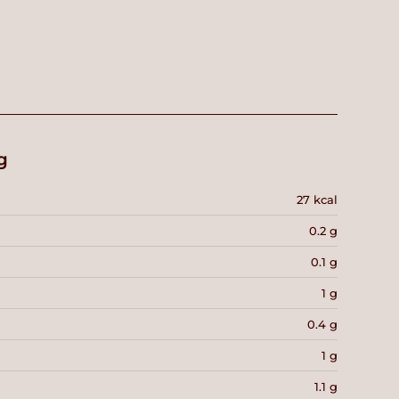
g
27 kcal
0.2 g
0.1 g
1 g
0.4 g
1 g
1.1 g