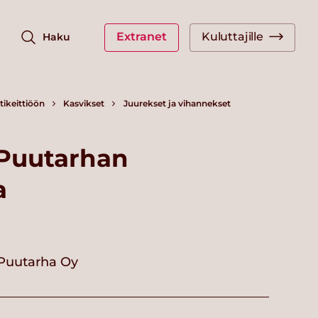
Extranet
Kuluttajille
Haku
ikeittiöön
Kasvikset
Juurekset ja vihannekset
 Puutarhan
a
 Puutarha Oy