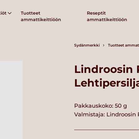
iöt
Tuotteet
Reseptit
ammattikeittiöön
ammattikeittiöön
Sydänmerkki
Tuotteet ammatt
Lindroosin
Lehtipersilj
Pakkauskoko: 50 g
Valmistaja:
Lindroosin