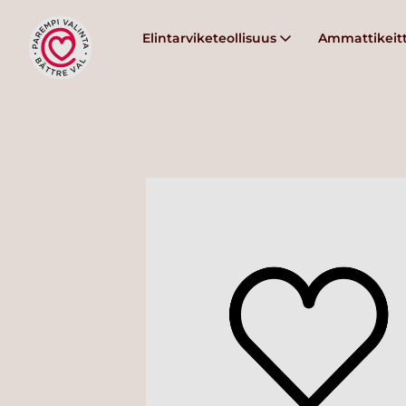
Elintarviketeollisuus
Ammattikeitt