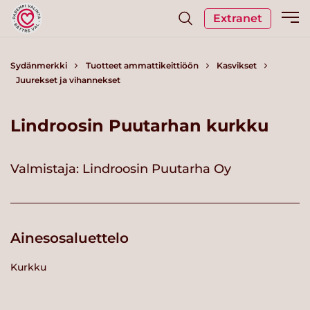
Extranet
Sydänmerkki
Tuotteet ammattikeittiöön
Kasvikset
Juurekset ja vihannekset
Lindroosin Puutarhan kurkku
Valmistaja:
Lindroosin Puutarha Oy
Ainesosaluettelo
Kurkku