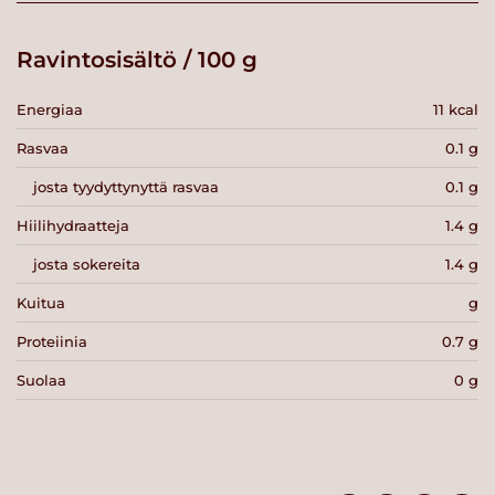
Ravintosisältö / 100 g
Energiaa
11 kcal
Rasvaa
0.1 g
josta tyydyttynyttä rasvaa
0.1 g
Hiilihydraatteja
1.4 g
josta sokereita
1.4 g
Kuitua
g
Proteiinia
0.7 g
Suolaa
0 g