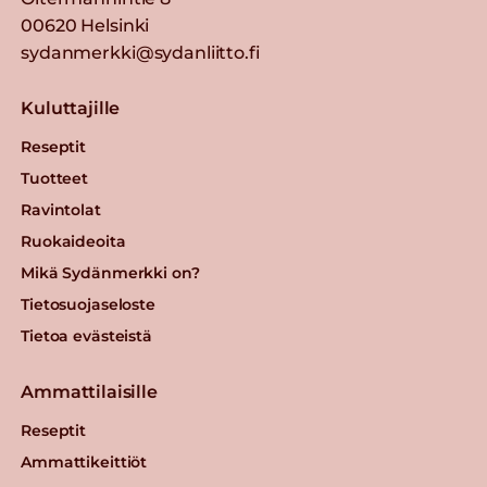
00620 Helsinki
sydanmerkki@sydanliitto.fi
Kuluttajille
Reseptit
Tuotteet
Ravintolat
Ruokaideoita
Mikä Sydänmerkki on?
Tietosuojaseloste
Tietoa evästeistä
Ammattilaisille
Reseptit
Ammattikeittiöt