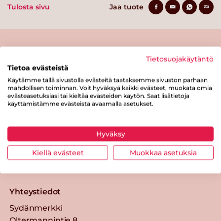
Tulosta sivu
Jaa tuote
Tietosuojakäytäntö
Tietoa evästeistä
Käytämme tällä sivustolla evästeitä taataksemme sivuston parhaan
mahdollisen toiminnan. Voit hyväksyä kaikki evästeet, muokata omia
evästeasetuksiasi tai kieltää evästeiden käytön. Saat lisätietoja
Tästä merkistä tunnistat
käyttämistämme evästeistä avaamalla asetukset.
Sydänmerkki-tuotteen
Takaisin ylös
Hyväksy
Kiellä evästeet
Muokkaa asetuksia
Sydänmerkki — Paremmat eväät
elämään.
Yhteystiedot
Sydänmerkki
Oltermannintie 8