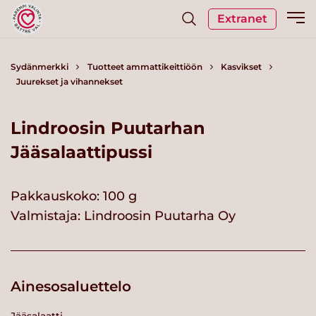
Extranet
Sydänmerkki
Tuotteet ammattikeittiöön
Kasvikset
Juurekset ja vihannekset
Lindroosin Puutarhan
Jääsalaattipussi
Pakkauskoko: 100 g
Valmistaja:
Lindroosin Puutarha Oy
Ainesosaluettelo