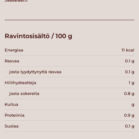
Jääsalaatti
Ravintosisältö / 100 g
Energiaa
11 kcal
Rasvaa
0.1 g
josta tyydyttynyttä rasvaa
0.1 g
Hiilihydraatteja
1 g
josta sokereita
0.8 g
Kuitua
g
Proteiinia
0.9 g
Suolaa
0.1 g