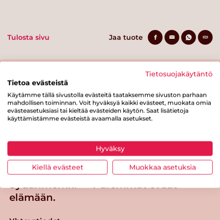
Tulosta sivu
Jaa tuote
Tietosuojakäytäntö
Tietoa evästeistä
Käytämme tällä sivustolla evästeitä taataksemme sivuston parhaan
mahdollisen toiminnan. Voit hyväksyä kaikki evästeet, muokata omia
evästeasetuksiasi tai kieltää evästeiden käytön. Saat lisätietoja
käyttämistämme evästeistä avaamalla asetukset.
Tästä merkistä tunnistat
Sydänmerkki-tuotteen
Hyväksy
Takaisin ylös
Kiellä evästeet
Muokkaa asetuksia
Sydänmerkki — Paremmat eväät
elämään.