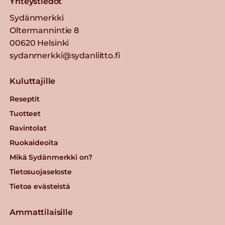
Yhteystiedot
Sydänmerkki
Oltermannintie 8
00620 Helsinki
sydanmerkki@sydanliitto.fi
Kuluttajille
Reseptit
Tuotteet
Ravintolat
Ruokaideoita
Mikä Sydänmerkki on?
Tietosuojaseloste
Tietoa evästeistä
Ammattilaisille