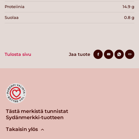
Proteiinia
14.9 g
Suolaa
0.8 g
Tulosta sivu
Jaa tuote
Tästä merkistä tunnistat
Sydänmerkki-tuotteen
Takaisin ylös