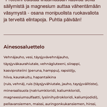
säilymistä ja magnesium auttaa vähentämään
väsymystä - osana monipuolista ruokavaliota
ja terveitä elintapoja. Puhtia päivään!
Ainesosaluettelo
Vehnäjauho, vesi, täysjyvävehnäjauho,
täysjyväkaurahiutale, vehnägluteeni, siirappi,
kasviproteiini (peruna, hamppu), rapsiöljy,
hiiva, kaurakuitu, hapantaikina
(ruis, vehnä), ruis (täysjyvähiutale, jauho, taysjyvälitiste),
mineraalisuola (natriumkloridi, kaliumkloridi,
magneesiumsulfaatti, lysiinihydrokloridi, kaliumjodidi),
pellavansiemen, maissi, auringonkukansiemen, hirssi,