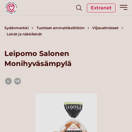
Extranet
Sydänmerkki
Tuotteet ammattikeittiöön
Viljavalmisteet
Leivät ja näkkileivät
Leipomo Salonen
Monihyväsämpylä
L
VE