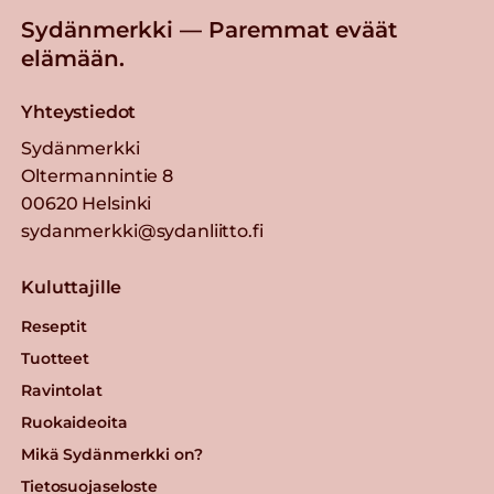
Sydänmerkki — Paremmat eväät
elämään.
Yhteystiedot
Sydänmerkki
Oltermannintie 8
00620 Helsinki
sydanmerkki@sydanliitto.fi
Kuluttajille
Reseptit
Tuotteet
Ravintolat
Ruokaideoita
Mikä Sydänmerkki on?
Tietosuojaseloste