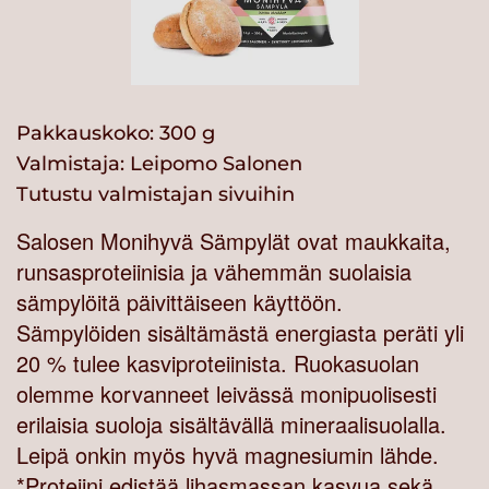
Pakkauskoko: 300 g
Valmistaja:
Leipomo Salonen
Tutustu valmistajan sivuihin
Salosen Monihyvä Sämpylät ovat maukkaita,
runsasproteiinisia ja vähemmän suolaisia
sämpylöitä päivittäiseen käyttöön.
Sämpylöiden sisältämästä energiasta peräti yli
20 % tulee kasviproteiinista. Ruokasuolan
olemme korvanneet leivässä monipuolisesti
erilaisia suoloja sisältävällä mineraalisuolalla.
Leipä onkin myös hyvä magnesiumin lähde.
*Proteiini edistää lihasmassan kasvua sekä