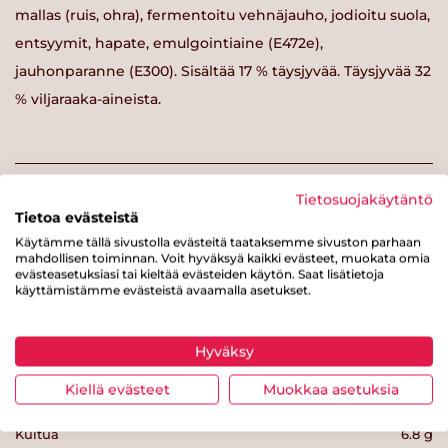
mallas (ruis, ohra), fermentoitu vehnäjauho, jodioitu suola,
entsyymit, hapate, emulgointiaine (E472e),
jauhonparanne (E300). Sisältää 17 % täysjyvää. Täysjyvää 32
% viljaraaka-aineista.
Tietosuojakäytäntö
Ravintosisältö / 100 g
Tietoa evästeistä
Käytämme tällä sivustolla evästeitä taataksemme sivuston parhaan
mahdollisen toiminnan. Voit hyväksyä kaikki evästeet, muokata omia
Energiaa
269 kcal
evästeasetuksiasi tai kieltää evästeiden käytön. Saat lisätietoja
käyttämistämme evästeistä avaamalla asetukset.
Rasvaa
6 g
josta tyydyttynyttä rasvaa
0.8 g
Hyväksy
Hiilihydraatteja
35.5 g
Kiellä evästeet
Muokkaa asetuksia
josta sokereita
4.1 g
Kuitua
6.8 g