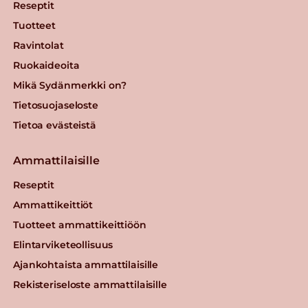
Reseptit
Tuotteet
Ravintolat
Ruokaideoita
Mikä Sydänmerkki on?
Tietosuojaseloste
Tietoa evästeistä
Ammattilaisille
Reseptit
Ammattikeittiöt
Tuotteet ammattikeittiöön
Elintarviketeollisuus
Ajankohtaista ammattilaisille
Rekisteriseloste ammattilaisille