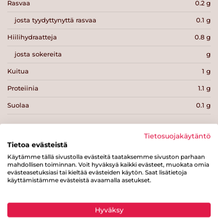
Rasvaa
0.2 g
josta tyydyttynyttä rasvaa
0.1 g
Hiilihydraatteja
0.8 g
josta sokereita
g
Kuitua
1 g
Proteiinia
1.1 g
Suolaa
0.1 g
Tietosuojakäytäntö
Tietoa evästeistä
Käytämme tällä sivustolla evästeitä taataksemme sivuston parhaan
Tulosta sivu
Jaa tuote
mahdollisen toiminnan. Voit hyväksyä kaikki evästeet, muokata omia
evästeasetuksiasi tai kieltää evästeiden käytön. Saat lisätietoja
käyttämistämme evästeistä avaamalla asetukset.
Hyväksy