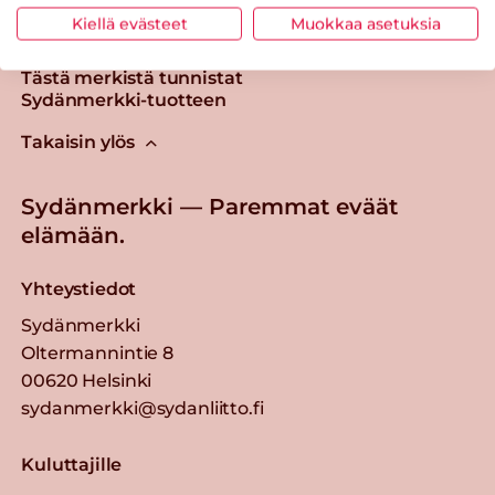
Kiellä evästeet
Muokkaa asetuksia
Tästä merkistä tunnistat
Sydänmerkki-tuotteen
Takaisin ylös
Sydänmerkki — Paremmat eväät
elämään.
Yhteystiedot
Sydänmerkki
Oltermannintie 8
00620 Helsinki
sydanmerkki@sydanliitto.fi
Kuluttajille