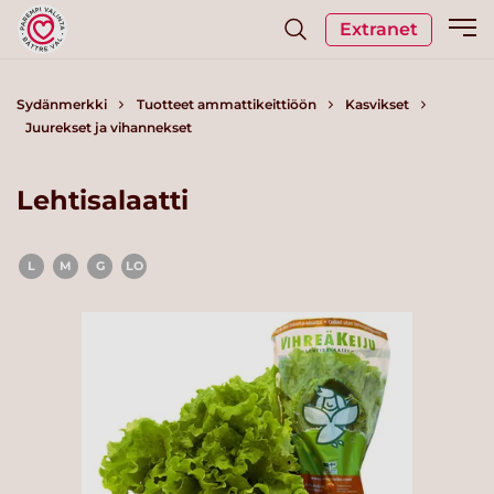
Extranet
Sydänmerkki
Tuotteet ammattikeittiöön
Kasvikset
Juurekset ja vihannekset
Lehtisalaatti
L
M
G
LO