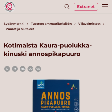
Extranet
Sydänmerkki
Tuotteet ammattikeittiöön
Viljavalmisteet
Puurot ja hiutaleet
Kotimaista Kaura-puolukka-
kinuski annospikapuuro
L
M
HS
LO
VE