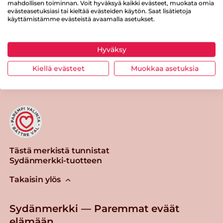
Suolaa
0.2 g
mahdollisen toiminnan. Voit hyväksyä kaikki evästeet, muokata omia
evästeasetuksiasi tai kieltää evästeiden käytön. Saat lisätietoja
käyttämistämme evästeistä avaamalla asetukset.
Hyväksy
Tulosta sivu
Jaa tuote
Kiellä evästeet
Muokkaa asetuksia
Tästä merkistä tunnistat
Sydänmerkki-tuotteen
Takaisin ylös
Sydänmerkki — Paremmat eväät
elämään.