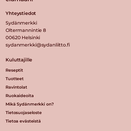
Yhteystiedot
Sydänmerkki
Oltermannintie 8
00620 Helsinki
sydanmerkki@sydanliitto.fi
Kuluttajille
Reseptit
Tuotteet
Ravintolat
Ruokaideoita
Mikä Sydänmerkki on?
Tietosuojaseloste
Tietoa evästeistä