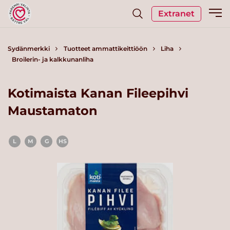
Extranet
Sydänmerkki
Tuotteet ammattikeittiöön
Liha
Broilerin- ja kalkkunanliha
Kotimaista Kanan Fileepihvi
Maustamaton
L
M
G
HS