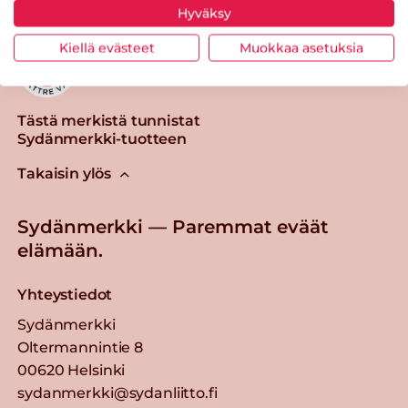
Hyväksy
Kiellä evästeet
Muokkaa asetuksia
Tästä merkistä tunnistat
Sydänmerkki-tuotteen
Takaisin ylös
Sydänmerkki — Paremmat eväät
elämään.
Yhteystiedot
Sydänmerkki
Oltermannintie 8
00620 Helsinki
sydanmerkki@sydanliitto.fi