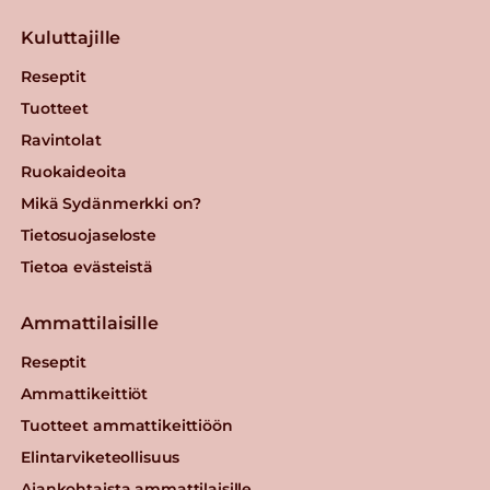
Kuluttajille
Reseptit
Tuotteet
Ravintolat
Ruokaideoita
Mikä Sydänmerkki on?
Tietosuojaseloste
Tietoa evästeistä
Ammattilaisille
Reseptit
Ammattikeittiöt
Tuotteet ammattikeittiöön
Elintarviketeollisuus
Ajankohtaista ammattilaisille