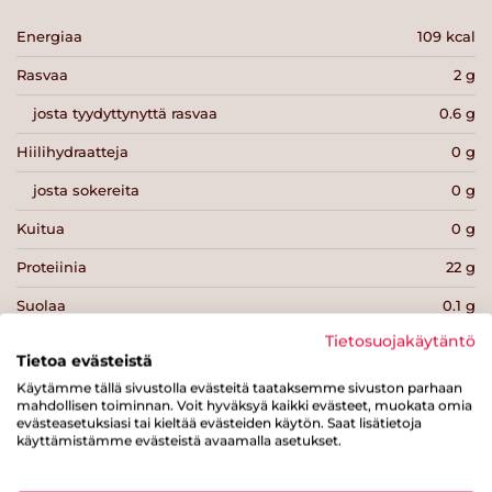
Energiaa
109 kcal
Rasvaa
2 g
josta tyydyttynyttä rasvaa
0.6 g
Hiilihydraatteja
0 g
josta sokereita
0 g
Kuitua
0 g
Proteiinia
22 g
Suolaa
0.1 g
Tietosuojakäytäntö
Tietoa evästeistä
Käytämme tällä sivustolla evästeitä taataksemme sivuston parhaan
mahdollisen toiminnan. Voit hyväksyä kaikki evästeet, muokata omia
evästeasetuksiasi tai kieltää evästeiden käytön. Saat lisätietoja
Tulosta sivu
Jaa tuote
käyttämistämme evästeistä avaamalla asetukset.