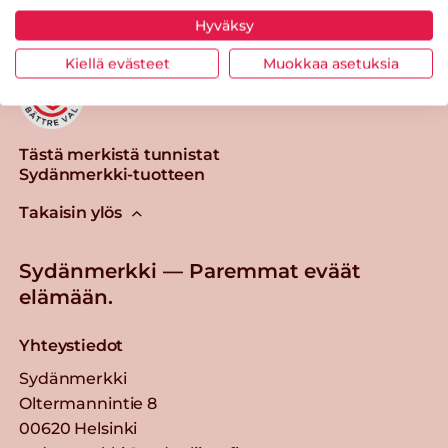
Hyväksy
Kiellä evästeet
Muokkaa asetuksia
Tästä merkistä tunnistat
Sydänmerkki-tuotteen
Takaisin ylös
Sydänmerkki — Paremmat eväät
elämään.
Yhteystiedot
Sydänmerkki
Oltermannintie 8
00620 Helsinki