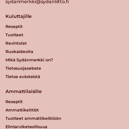
sydanmerkki@sydanliitto.fi
Kuluttajille
Reseptit
Tuotteet
Ravintolat
Ruokaideoita
Mikä Sydänmerkki on?
Tietosuojaseloste
Tietoa evästeistä
Ammattilaisille
Reseptit
Ammattikeittiöt
Tuotteet ammattikeittiöön
Elintarviketeollisuus