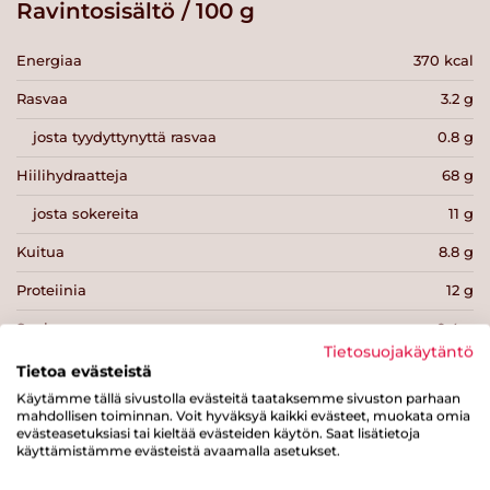
Ravintosisältö / 100 g
Energiaa
370 kcal
Rasvaa
3.2 g
josta tyydyttynyttä rasvaa
0.8 g
Hiilihydraatteja
68 g
josta sokereita
11 g
Kuitua
8.8 g
Proteiinia
12 g
Suolaa
0.4 g
Tietosuojakäytäntö
Tietoa evästeistä
Käytämme tällä sivustolla evästeitä taataksemme sivuston parhaan
mahdollisen toiminnan. Voit hyväksyä kaikki evästeet, muokata omia
evästeasetuksiasi tai kieltää evästeiden käytön. Saat lisätietoja
käyttämistämme evästeistä avaamalla asetukset.
Tulosta sivu
Jaa tuote