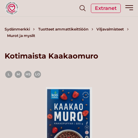
Extranet
Sydänmerkki
Tuotteet ammattikeittiöön
Viljavalmisteet
Murot ja myslit
Kotimaista Kaakaomuro
L
M
HS
LO