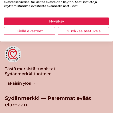
evästeasetuksiasi tai kieltää evästeiden käytön. Saat lisätietoja
käyttämistämme evästeistä avaamalla asetukset.
Hyväksy
Tulosta sivu
Jaa tuote
Kiellä evästeet
Muokkaa asetuksia
Tästä merkistä tunnistat
Sydänmerkki-tuotteen
Takaisin ylös
Sydänmerkki — Paremmat eväät
elämään.