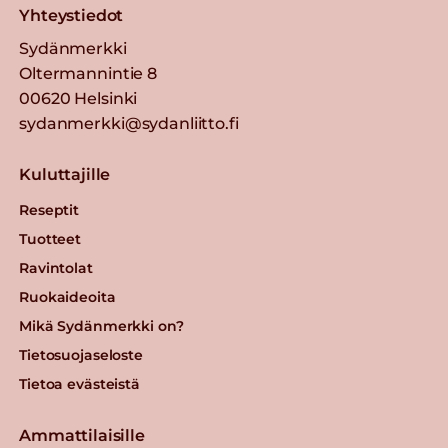
Yhteystiedot
Sydänmerkki
Oltermannintie 8
00620 Helsinki
sydanmerkki@sydanliitto.fi
Kuluttajille
Reseptit
Tuotteet
Ravintolat
Ruokaideoita
Mikä Sydänmerkki on?
Tietosuojaseloste
Tietoa evästeistä
Ammattilaisille