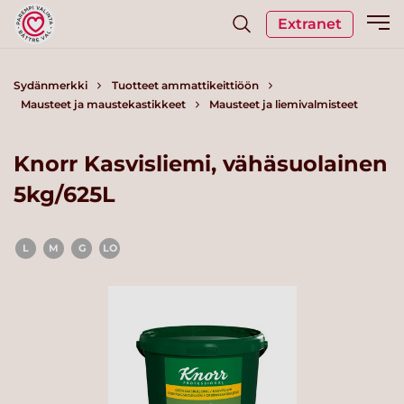
Extranet
Sydänmerkki
Tuotteet ammattikeittiöön
Mausteet ja maustekastikkeet
Mausteet ja liemivalmisteet
Knorr Kasvisliemi, vähäsuolainen
5kg/625L
L
M
G
LO