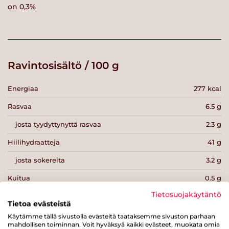
on 0,3%
Ravintosisältö / 100 g
Energiaa
277 kcal
Rasvaa
6.5 g
josta tyydyttynyttä rasvaa
2.3 g
Hiilihydraatteja
41 g
josta sokereita
3.2 g
Kuitua
0.5 g
Tietosuojakäytäntö
Proteiinia
13 g
Tietoa evästeistä
Suolaa
33.2 g
Käytämme tällä sivustolla evästeitä taataksemme sivuston parhaan
mahdollisen toiminnan. Voit hyväksyä kaikki evästeet, muokata omia