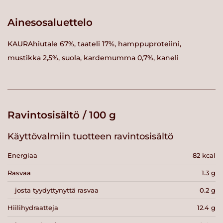
Ainesosaluettelo
KAURAhiutale 67%, taateli 17%, hamppuproteiini,
mustikka 2,5%, suola, kardemumma 0,7%, kaneli
Ravintosisältö / 100 g
Käyttövalmiin tuotteen ravintosisältö
Energiaa
82 kcal
Rasvaa
1.3 g
josta tyydyttynyttä rasvaa
0.2 g
Hiilihydraatteja
12.4 g