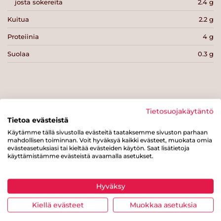
josta sokereita
2.4 g
Kuitua
2.2 g
Proteiinia
4 g
Suolaa
0.3 g
Tietosuojakäytäntö
Tulosta sivu
Jaa tuote
Tietoa evästeistä
Käytämme tällä sivustolla evästeitä taataksemme sivuston parhaan
mahdollisen toiminnan. Voit hyväksyä kaikki evästeet, muokata omia
evästeasetuksiasi tai kieltää evästeiden käytön. Saat lisätietoja
käyttämistämme evästeistä avaamalla asetukset.
Hyväksy
Tästä merkistä tunnistat
Kiellä evästeet
Muokkaa asetuksia
Sydänmerkki-tuotteen