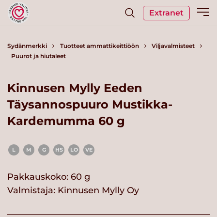
Extranet
Sydänmerkki
Tuotteet ammattikeittiöön
Viljavalmisteet
Puurot ja hiutaleet
Kinnusen Mylly Eeden
Täysannospuuro Mustikka-
Kardemumma 60 g
L
M
G
HS
LO
VE
Pakkauskoko: 60 g
Valmistaja:
Kinnusen Mylly Oy