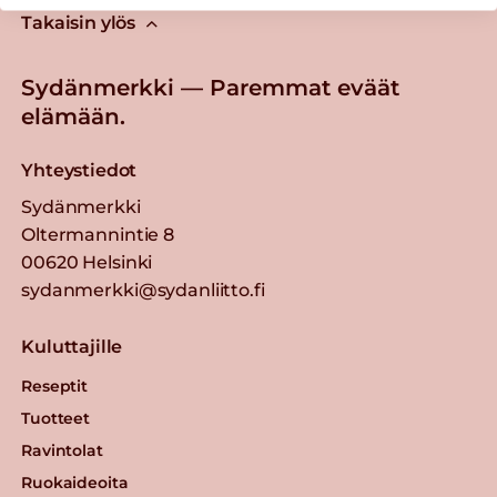
Takaisin ylös
Sydänmerkki — Paremmat eväät
elämään.
Yhteystiedot
Sydänmerkki
Oltermannintie 8
00620 Helsinki
sydanmerkki@sydanliitto.fi
Kuluttajille
Reseptit
Tuotteet
Ravintolat
Ruokaideoita