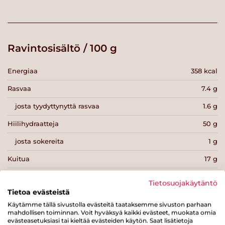
Ravintosisältö / 100 g
Energiaa
358 kcal
Rasvaa
7.4 g
josta tyydyttynyttä rasvaa
1.6 g
Hiilihydraatteja
50 g
josta sokereita
1 g
Kuitua
17 g
Proteiinia
13 g
Tietosuojakäytäntö
Tietoa evästeistä
Suolaa
0 g
Käytämme tällä sivustolla evästeitä taataksemme sivuston parhaan
mahdollisen toiminnan. Voit hyväksyä kaikki evästeet, muokata omia
evästeasetuksiasi tai kieltää evästeiden käytön. Saat lisätietoja