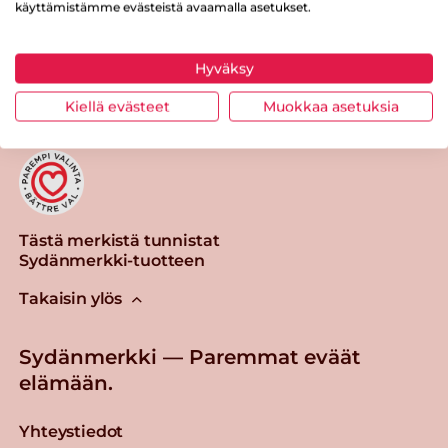
käyttämistämme evästeistä avaamalla asetukset.
Tulosta sivu
Jaa tuote
Hyväksy
Kiellä evästeet
Muokkaa asetuksia
Tästä merkistä tunnistat
Sydänmerkki-tuotteen
Takaisin ylös
Sydänmerkki — Paremmat eväät
elämään.
Yhteystiedot