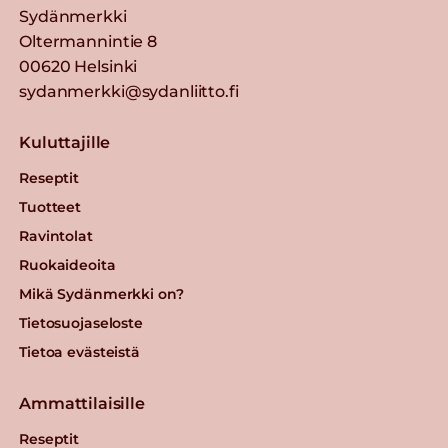
Sydänmerkki
Oltermannintie 8
00620 Helsinki
sydanmerkki@sydanliitto.fi
Kuluttajille
Reseptit
Tuotteet
Ravintolat
Ruokaideoita
Mikä Sydänmerkki on?
Tietosuojaseloste
Tietoa evästeistä
Ammattilaisille
Reseptit