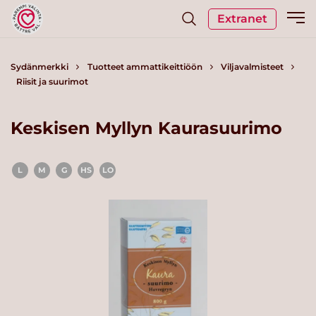
Extranet
Sydänmerkki
Tuotteet ammattikeittiöön
Viljavalmisteet
Riisit ja suurimot
Keskisen Myllyn Kaurasuurimo
L
M
G
HS
LO