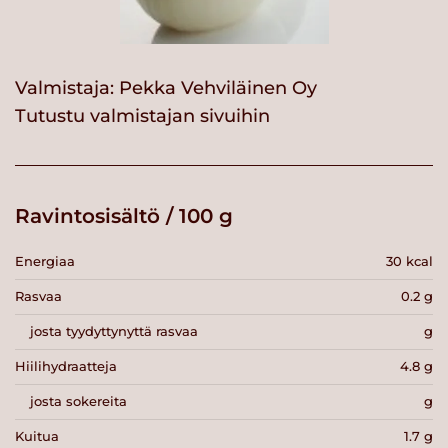
Valmistaja:
Pekka Vehviläinen Oy
Tutustu valmistajan sivuihin
Ravintosisältö / 100 g
Energiaa
30 kcal
Rasvaa
0.2 g
josta tyydyttynyttä rasvaa
g
Hiilihydraatteja
4.8 g
josta sokereita
g
Kuitua
1.7 g