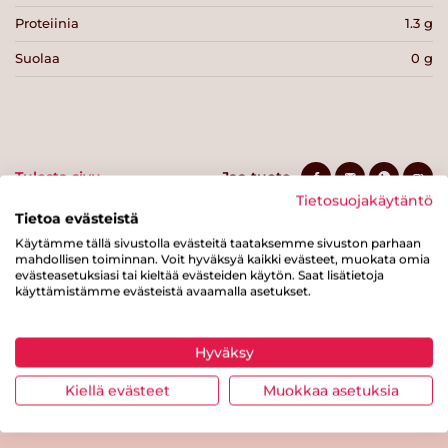
Proteiinia
1.3 g
Suolaa
0 g
Tulosta sivu
Jaa tuote
Tietosuojakäytäntö
Tietoa evästeistä
Käytämme tällä sivustolla evästeitä taataksemme sivuston parhaan
mahdollisen toiminnan. Voit hyväksyä kaikki evästeet, muokata omia
evästeasetuksiasi tai kieltää evästeiden käytön. Saat lisätietoja
käyttämistämme evästeistä avaamalla asetukset.
Hyväksy
Tästä merkistä tunnistat
Sydänmerkki-tuotteen
Kiellä evästeet
Muokkaa asetuksia
Takaisin ylös