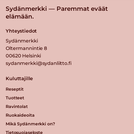
Sydänmerkki — Paremmat eväät
elämään.
Yhteystiedot
Sydänmerkki
Oltermannintie 8
00620 Helsinki
sydanmerkki@sydanliitto.fi
Kuluttajille
Reseptit
Tuotteet
Ravintolat
Ruokaideoita
Mikä Sydänmerkki on?
Tietosuojaseloste