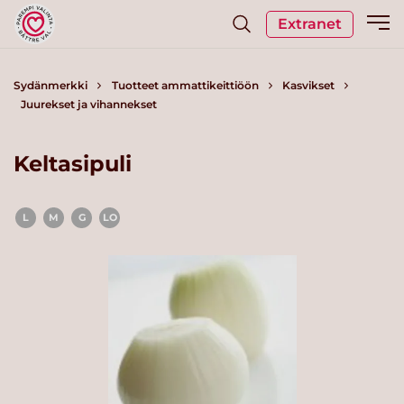
Extranet
Sydänmerkki
Tuotteet ammattikeittiöön
Kasvikset
Juurekset ja vihannekset
Keltasipuli
L
M
G
LO