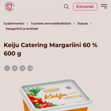
Extranet
Sydänmerkki
Tuotteet ammattikeittiöön
Rasvat
Margariinit ja levitteet
Keiju Catering Margariini 60 %
600 g
L
M
G
LO