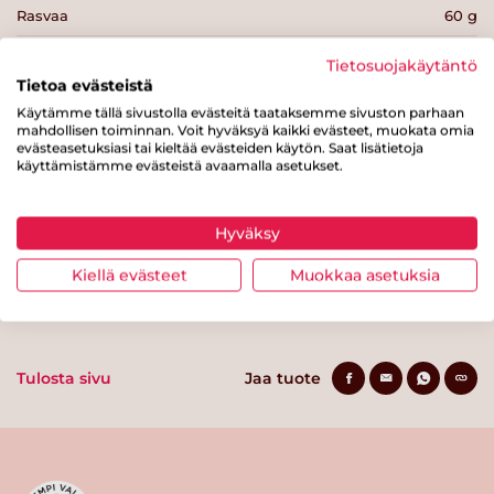
Rasvaa
60 g
josta tyydyttynyttä rasvaa
15 g
Tietosuojakäytäntö
Tietoa evästeistä
Hiilihydraatteja
0 g
Käytämme tällä sivustolla evästeitä taataksemme sivuston parhaan
mahdollisen toiminnan. Voit hyväksyä kaikki evästeet, muokata omia
josta sokereita
g
evästeasetuksiasi tai kieltää evästeiden käytön. Saat lisätietoja
käyttämistämme evästeistä avaamalla asetukset.
Kuitua
0 g
Proteiinia
0 g
Hyväksy
Suolaa
0.7 g
Kiellä evästeet
Muokkaa asetuksia
Tulosta sivu
Jaa tuote