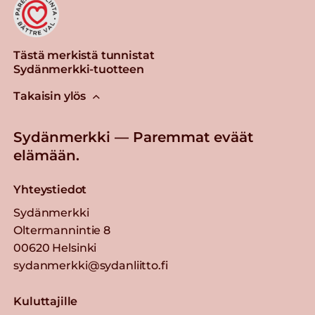
Tästä merkistä tunnistat
Sydänmerkki-tuotteen
Takaisin ylös
Sydänmerkki — Paremmat eväät
elämään.
Yhteystiedot
Sydänmerkki
Oltermannintie 8
00620 Helsinki
sydanmerkki@sydanliitto.fi
Kuluttajille