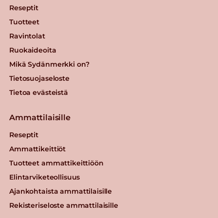
Reseptit
Tuotteet
Ravintolat
Ruokaideoita
Mikä Sydänmerkki on?
Tietosuojaseloste
Tietoa evästeistä
Ammattilaisille
Reseptit
Ammattikeittiöt
Tuotteet ammattikeittiöön
Elintarviketeollisuus
Ajankohtaista ammattilaisille
Rekisteriseloste ammattilaisille