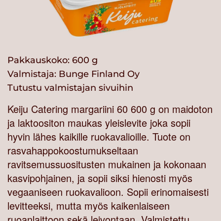
Pakkauskoko: 600 g
Valmistaja:
Bunge Finland Oy
Tutustu valmistajan sivuihin
Keiju Catering margariini 60 600 g on maidoton
ja laktoositon maukas yleislevite joka sopii
hyvin lähes kaikille ruokavalioille. Tuote on
rasvahappokoostumukseltaan
ravitsemussuositusten mukainen ja kokonaan
kasvipohjainen, ja sopii siksi hienosti myös
vegaaniseen ruokavalioon. Sopii erinomaisesti
levitteeksi, mutta myös kaikenlaiseen
ruoanlaittoon sekä leivontaan. Valmistettu