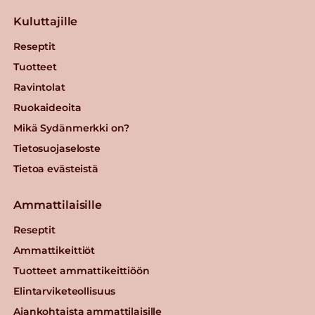
Kuluttajille
Reseptit
Tuotteet
Ravintolat
Ruokaideoita
Mikä Sydänmerkki on?
Tietosuojaseloste
Tietoa evästeistä
Ammattilaisille
Reseptit
Ammattikeittiöt
Tuotteet ammattikeittiöön
Elintarviketeollisuus
Ajankohtaista ammattilaisille