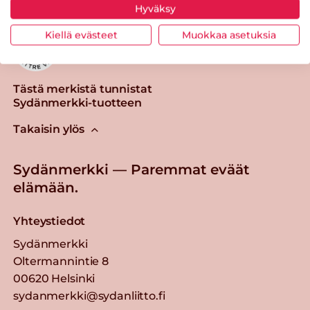
Hyväksy
Kiellä evästeet
Muokkaa asetuksia
Tästä merkistä tunnistat
Sydänmerkki-tuotteen
Takaisin ylös
Sydänmerkki — Paremmat eväät
elämään.
Yhteystiedot
Sydänmerkki
Oltermannintie 8
00620 Helsinki
sydanmerkki@sydanliitto.fi