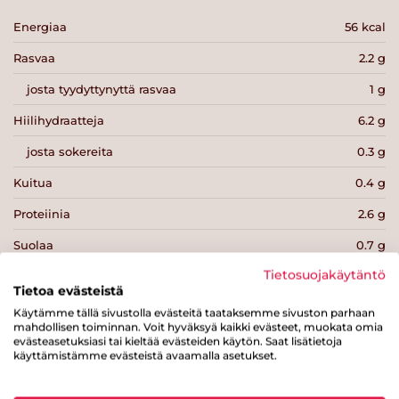
Energiaa
56 kcal
Rasvaa
2.2 g
josta tyydyttynyttä rasvaa
1 g
Hiilihydraatteja
6.2 g
josta sokereita
0.3 g
Kuitua
0.4 g
Proteiinia
2.6 g
Suolaa
0.7 g
Tietosuojakäytäntö
Tietoa evästeistä
Käytämme tällä sivustolla evästeitä taataksemme sivuston parhaan
mahdollisen toiminnan. Voit hyväksyä kaikki evästeet, muokata omia
evästeasetuksiasi tai kieltää evästeiden käytön. Saat lisätietoja
Tulosta sivu
Jaa tuote
käyttämistämme evästeistä avaamalla asetukset.