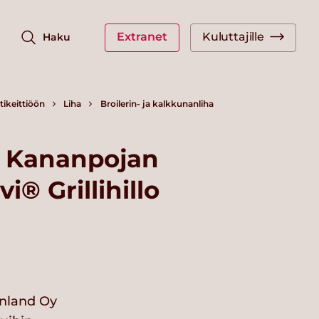
Extranet
Kuluttajille
Haku
ikeittiöön
Liha
Broilerin- ja kalkkunanliha
 Kananpojan
i® Grillihillo
nland Oy