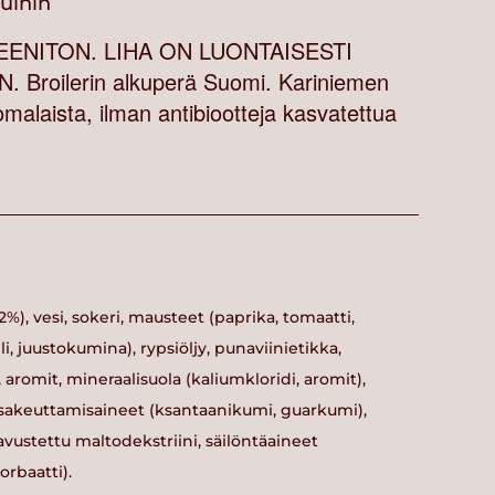
vuihin
ENITON. LIHA ON LUONTAISESTI
Broilerin alkuperä Suomi. Kariniemen
alaista, ilman antibiootteja kasvatettua
2%), vesi, sokeri, mausteet (paprika, tomaatti,
li, juustokumina), rypsiöljy, punaviinietikka,
 aromit, mineraalisuola (kaliumkloridi, aromit),
, sakeuttamisaineet (ksantaanikumi, guarkumi),
savustettu maltodekstriini, säilöntäaineet
orbaatti).