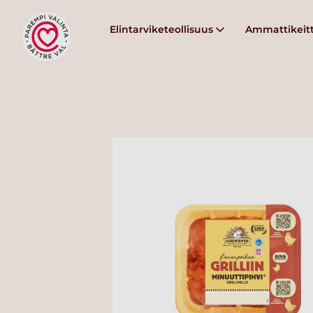
Elintarviketeollisuus
Ammattikeitt