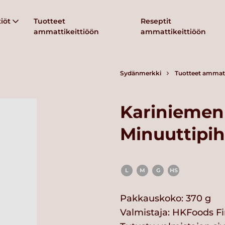
iöt
Tuotteet
Reseptit
ammattikeittiöön
ammattikeittiöön
Sydänmerkki
Tuotteet ammatt
Kariniemen
Minuuttipihv
L
M
G
HS
Pakkauskoko: 370 g
Valmistaja:
HKFoods Fi