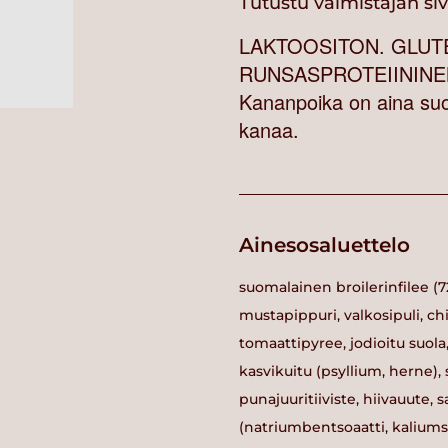
Tutustu valmistajan si
LAKTOOSITON. GLUTE
RUNSASPROTEIININEN. 
Kananpoika on aina suom
kanaa.
Ainesosaluettelo
suomalainen broilerinfilee (7
mustapippuri, valkosipuli, chi
tomaattipyree, jodioitu suola,
kasvikuitu (psyllium, herne)
punajuuritiiviste, hiivauute, 
(natriumbentsoaatti, kaliums