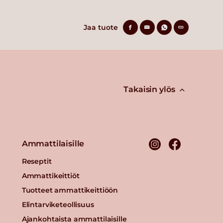
Jaa tuote
Takaisin ylös
Ammattilaisille
Reseptit
Ammattikeittiöt
Tuotteet ammattikeittiöön
Elintarviketeollisuus
Ajankohtaista ammattilaisille