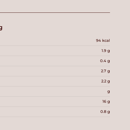
g
94 kcal
1.9 g
0.4 g
2.7 g
2.2 g
g
16 g
0.8 g