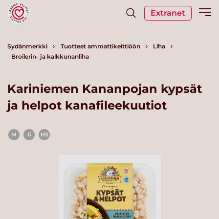
Extranet
Sydänmerkki
Tuotteet ammattikeittiöön
Liha
Broilerin- ja kalkkunanliha
Kariniemen Kananpojan kypsät
ja helpot kanafileekuutiot
M
G
HS