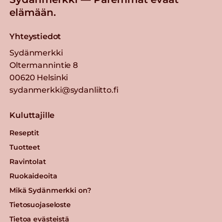
elämään.
Yhteystiedot
Sydänmerkki
Oltermannintie 8
00620 Helsinki
sydanmerkki@sydanliitto.fi
Kuluttajille
Reseptit
Tuotteet
Ravintolat
Ruokaideoita
Mikä Sydänmerkki on?
Tietosuojaseloste
Tietoa evästeistä