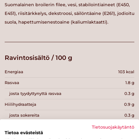
Suomalainen broilerin filee, vesi, stabilointiaineet (E450,
E451), riisitärkkelys, dekstroosi, säilöntäaine (E261), jodioitu
suola, hapettumisenestoaine (kaliumlaktaatti).
Ravintosisältö / 100 g
Energiaa
103 kcal
Rasvaa
1.8 g
josta tyydyttynyttä rasvaa
0.3 g
Hiilihydraatteja
0.9 g
josta sokereita
0.3 g
Kuitua
0 g
Tietosuojakäytäntö
Tietoa evästeistä
Proteiinia
21 g