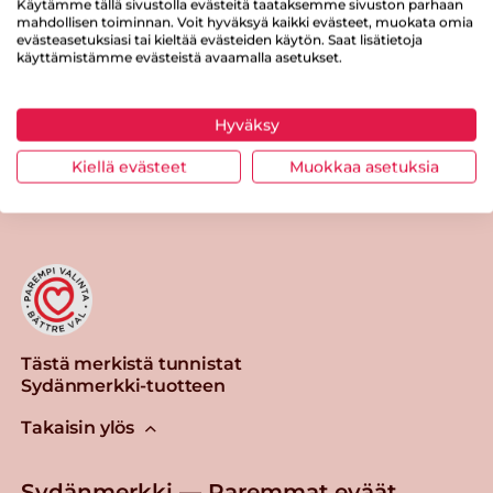
Käytämme tällä sivustolla evästeitä taataksemme sivuston parhaan
mahdollisen toiminnan. Voit hyväksyä kaikki evästeet, muokata omia
Suolaa
1 g
evästeasetuksiasi tai kieltää evästeiden käytön. Saat lisätietoja
käyttämistämme evästeistä avaamalla asetukset.
Hyväksy
Tulosta sivu
Jaa tuote
Kiellä evästeet
Muokkaa asetuksia
Tästä merkistä tunnistat
Sydänmerkki-tuotteen
Takaisin ylös
Sydänmerkki — Paremmat eväät