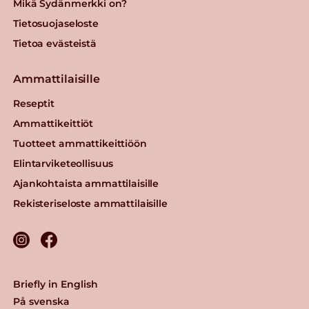
Mikä Sydänmerkki on?
Tietosuojaseloste
Tietoa evästeistä
Ammattilaisille
Reseptit
Ammattikeittiöt
Tuotteet ammattikeittiöön
Elintarviketeollisuus
Ajankohtaista ammattilaisille
Rekisteriseloste ammattilaisille
Briefly in English
På svenska