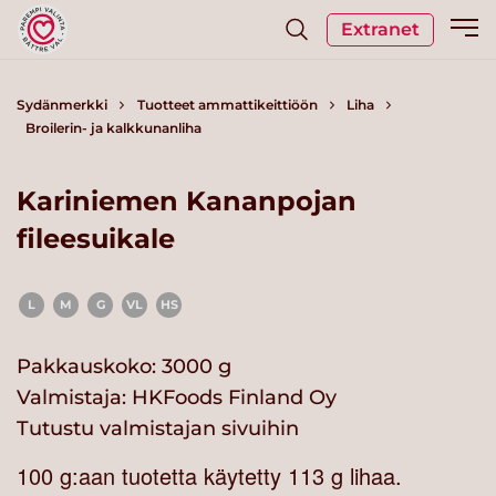
Extranet
Sydänmerkki
Tuotteet ammattikeittiöön
Liha
Broilerin- ja kalkkunanliha
Kariniemen Kananpojan
fileesuikale
L
M
G
VL
HS
Pakkauskoko: 3000 g
Valmistaja:
HKFoods Finland Oy
Tutustu valmistajan sivuihin
100 g:aan tuotetta käytetty 113 g lihaa.