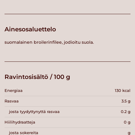
Ainesosaluettelo
suomalainen broilerinfilee, jodioitu suola.
Ravintosisältö / 100 g
Energiaa
130 kcal
Rasvaa
3.5 g
josta tyydyttynyttä rasvaa
0.2 g
Hiilihydraatteja
0 g
josta sokereita
g