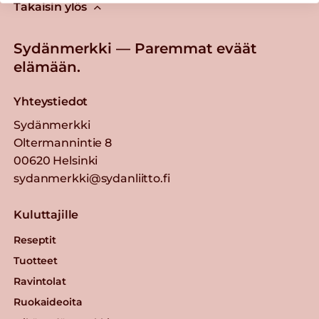
Takaisin ylös
Sydänmerkki — Paremmat eväät
elämään.
Yhteystiedot
Sydänmerkki
Oltermannintie 8
00620 Helsinki
sydanmerkki@sydanliitto.fi
Kuluttajille
Reseptit
Tuotteet
Ravintolat
Ruokaideoita