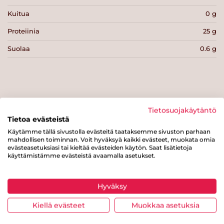
Kuitua
0 g
Proteiinia
25 g
Suolaa
0.6 g
Tulosta sivu
Jaa tuote
Tietosuojakäytäntö
Tietoa evästeistä
Käytämme tällä sivustolla evästeitä taataksemme sivuston parhaan
mahdollisen toiminnan. Voit hyväksyä kaikki evästeet, muokata omia
evästeasetuksiasi tai kieltää evästeiden käytön. Saat lisätietoja
käyttämistämme evästeistä avaamalla asetukset.
Hyväksy
Tästä merkistä tunnistat
Kiellä evästeet
Muokkaa asetuksia
Sydänmerkki-tuotteen