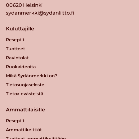
00620 Helsinki
sydanmerkki@sydanliitto.fi
Kuluttajille
Reseptit
Tuotteet
Ravintolat
Ruokaideoita
Mikä Sydänmerkki on?
Tietosuojaseloste
Tietoa evästeistä
Ammattilaisille
Reseptit
Ammattikeittiöt
Tuotteet ammattikeittiöön