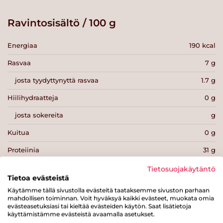
Ravintosisältö / 100 g
Energiaa
190 kcal
Rasvaa
7 g
josta tyydyttynyttä rasvaa
1.7 g
Hiilihydraatteja
0 g
josta sokereita
g
Kuitua
0 g
Proteiinia
31 g
Suolaa
0.6 g
Tietosuojakäytäntö
Tietoa evästeistä
Käytämme tällä sivustolla evästeitä taataksemme sivuston parhaan
mahdollisen toiminnan. Voit hyväksyä kaikki evästeet, muokata omia
evästeasetuksiasi tai kieltää evästeiden käytön. Saat lisätietoja
käyttämistämme evästeistä avaamalla asetukset.