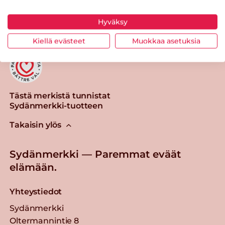
Tulosta sivu
Jaa tuote
Hyväksy
Kiellä evästeet
Muokkaa asetuksia
Tästä merkistä tunnistat
Sydänmerkki-tuotteen
Takaisin ylös
Sydänmerkki — Paremmat eväät
elämään.
Yhteystiedot
Sydänmerkki
Oltermannintie 8