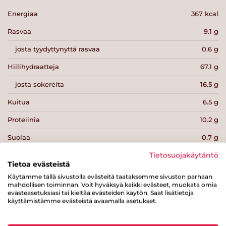
Energiaa
367 kcal
Rasvaa
9.1 g
josta tyydyttynyttä rasvaa
0.6 g
Hiilihydraatteja
67.1 g
josta sokereita
16.5 g
Kuitua
6.5 g
Proteiinia
10.2 g
Suolaa
0.7 g
Tietosuojakäytäntö
Tietoa evästeistä
Käytämme tällä sivustolla evästeitä taataksemme sivuston parhaan
mahdollisen toiminnan. Voit hyväksyä kaikki evästeet, muokata omia
evästeasetuksiasi tai kieltää evästeiden käytön. Saat lisätietoja
Tulosta sivu
Jaa tuote
käyttämistämme evästeistä avaamalla asetukset.