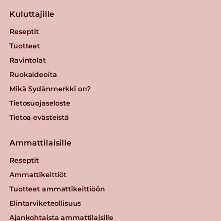
Kuluttajille
Reseptit
Tuotteet
Ravintolat
Ruokaideoita
Mikä Sydänmerkki on?
Tietosuojaseloste
Tietoa evästeistä
Ammattilaisille
Reseptit
Ammattikeittiöt
Tuotteet ammattikeittiöön
Elintarviketeollisuus
Ajankohtaista ammattilaisille