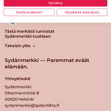
Hyväksy
Kiellä evästeet
Muokkaa asetuksia
Tästä merkistä tunnistat
Sydänmerkki-tuotteen
Takaisin ylös
Sydänmerkki — Paremmat eväät
elämään.
Yhteystiedot
Sydänmerkki
Oltermannintie 8
00620 Helsinki
sydanmerkki@sydanliitto.fi