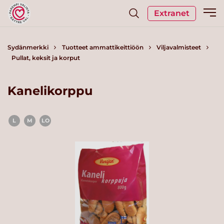
Extranet
Sydänmerkki
Tuotteet ammattikeittiöön
Viljavalmisteet
Pullat, keksit ja korput
Kanelikorppu
L
M
LO