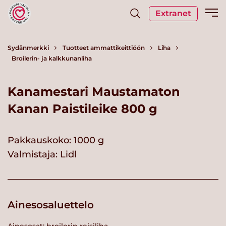
Extranet
Sydänmerkki
Tuotteet ammattikeittiöön
Liha
Broilerin- ja kalkkunanliha
Kanamestari Maustamaton
Kanan Paistileike 800 g
Pakkauskoko: 1000 g
Valmistaja:
Lidl
Ainesosaluettelo