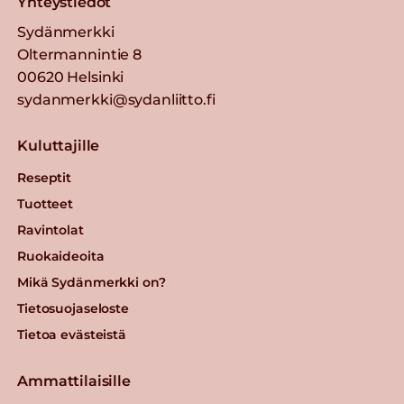
Yhteystiedot
Sydänmerkki
Oltermannintie 8
00620 Helsinki
sydanmerkki@sydanliitto.fi
Kuluttajille
Reseptit
Tuotteet
Ravintolat
Ruokaideoita
Mikä Sydänmerkki on?
Tietosuojaseloste
Tietoa evästeistä
Ammattilaisille