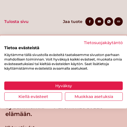
Tulosta sivu
Jaa tuote
Tietosuojakäytäntö
Tietoa evästeistä
Käytämme tällä sivustolla evästeitä taataksemme sivuston parhaan
mahdollisen toiminnan. Voit hyväksyä kaikki evästeet, muokata omia
evästeasetuksiasi tai kieltää evästeiden käytön. Saat lisätietoja
käyttämistämme evästeistä avaamalla asetukset.
Tästä merkistä tunnistat
Sydänmerkki-tuotteen
Hyväksy
Takaisin ylös
Kiellä evästeet
Muokkaa asetuksia
Sydänmerkki — Paremmat eväät
elämään.