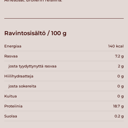
Ainesosat: broilerin reisiliha.
Ravintosisältö / 100 g
Energiaa
140 kcal
Rasvaa
7.2 g
josta tyydyttynyttä rasvaa
2 g
Hiilihydraatteja
0 g
josta sokereita
0 g
Kuitua
0 g
Proteiinia
18.7 g
Suolaa
0.2 g