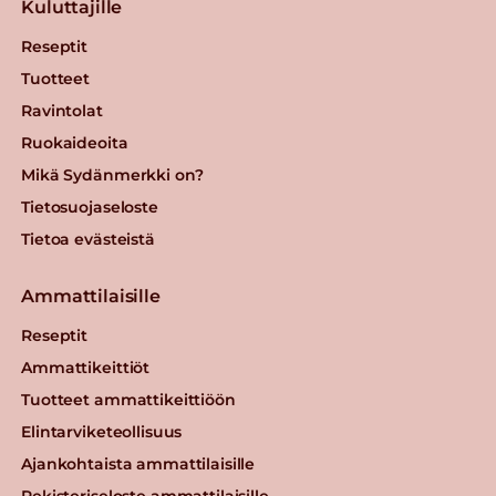
Kuluttajille
Reseptit
Tuotteet
Ravintolat
Ruokaideoita
Mikä Sydänmerkki on?
Tietosuojaseloste
Tietoa evästeistä
Ammattilaisille
Reseptit
Ammattikeittiöt
Tuotteet ammattikeittiöön
Elintarviketeollisuus
Ajankohtaista ammattilaisille
Rekisteriseloste ammattilaisille