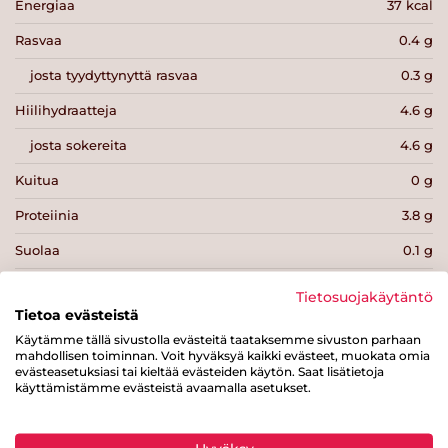
Energiaa
37 kcal
Rasvaa
0.4 g
josta tyydyttynyttä rasvaa
0.3 g
Hiilihydraatteja
4.6 g
josta sokereita
4.6 g
Kuitua
0 g
Proteiinia
3.8 g
Suolaa
0.1 g
Tietosuojakäytäntö
Tietoa evästeistä
Käytämme tällä sivustolla evästeitä taataksemme sivuston parhaan
mahdollisen toiminnan. Voit hyväksyä kaikki evästeet, muokata omia
Tulosta sivu
Jaa tuote
evästeasetuksiasi tai kieltää evästeiden käytön. Saat lisätietoja
käyttämistämme evästeistä avaamalla asetukset.