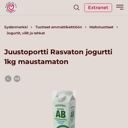
Extranet
Sydänmerkki
Tuotteet ammattikeittiöön
Maitotuotteet
Jogurtit, viilit ja rahkat
Juustoportti Rasvaton jogurtti
1kg maustamaton
L
HS