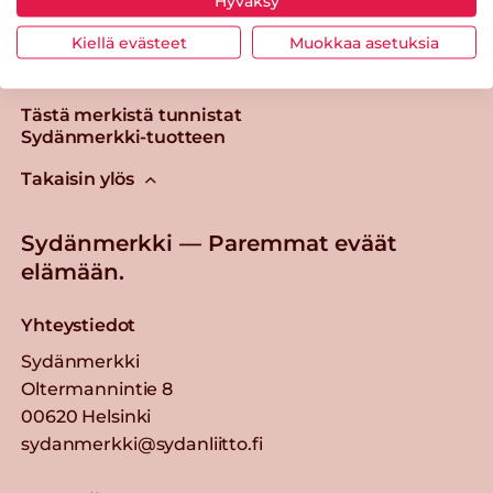
Hyväksy
Kiellä evästeet
Muokkaa asetuksia
Tästä merkistä tunnistat
Sydänmerkki-tuotteen
Takaisin ylös
Sydänmerkki — Paremmat eväät
elämään.
Yhteystiedot
Sydänmerkki
Oltermannintie 8
00620 Helsinki
sydanmerkki@sydanliitto.fi