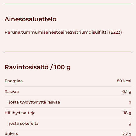
Ainesosaluettelo
Peruna,tummumisenestoaine:natriumdisulfiitti (E223)
Ravintosisältö / 100 g
Energiaa
80 kcal
Rasvaa
0.1 g
josta tyydyttynyttä rasvaa
g
Hiilihydraatteja
18 g
josta sokereita
g
Kuitua
2.2 g