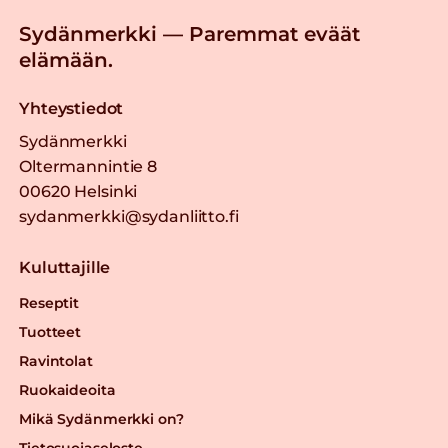
Sydänmerkki — Paremmat eväät
elämään.
Yhteystiedot
Sydänmerkki
Oltermannintie 8
00620 Helsinki
sydanmerkki@sydanliitto.fi
Kuluttajille
Reseptit
Tuotteet
Ravintolat
Ruokaideoita
Mikä Sydänmerkki on?
Tietosuojaseloste