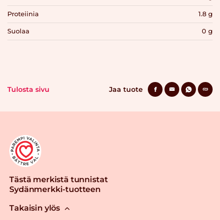
Proteiinia
1.8 g
Suolaa
0 g
Tulosta sivu
Jaa tuote
Tästä merkistä tunnistat
Sydänmerkki-tuotteen
Takaisin ylös