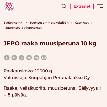
Extranet
Sydänmerkki
Tuotteet ammattikeittiöön
Kasvikset
Juurekset ja vihannekset
JEPO raaka muusiperuna 10 kg
L
M
G
VL
HS
LO
Pakkauskoko: 10000 g
Valmistaja:
Suupohjan Perunalaakso Oy
Raaka, veitsikuorittu muusiperuna. Säilyvyys 1
+ 5 päivää.