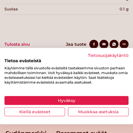
Suolaa
0.1 g
Tulosta sivu
Jaa tuote
Tietosuojakäytäntö
Tietoa evästeistä
Käytämme tällä sivustolla evästeitä taataksemme sivuston parhaan
mahdollisen toiminnan. Voit hyväksyä kaikki evästeet, muokata omia
evästeasetuksiasi tai kieltää evästeiden käytön. Saat lisätietoja
käyttämistämme evästeistä avaamalla asetukset.
Tästä merkistä tunnistat
Hyväksy
Sydänmerkki-tuotteen
Kiellä evästeet
Muokkaa asetuksia
Takaisin ylös