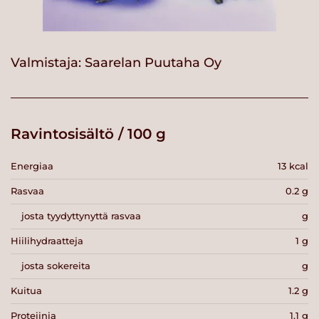
Valmistaja:
Saarelan Puutaha Oy
Ravintosisältö / 100 g
Energiaa
13 kcal
Rasvaa
0.2 g
josta tyydyttynyttä rasvaa
g
Hiilihydraatteja
1 g
josta sokereita
g
Kuitua
1.2 g
Proteiinia
1.1 g