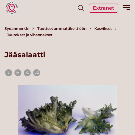
Extranet
Sydänmerkki
Tuotteet ammattikeittiöön
Kasvikset
Juurekset ja vihannekset
Jääsalaatti
L
M
G
LO