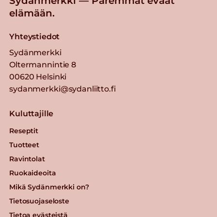
Sydänmerkki — Paremmat eväät
elämään.
Yhteystiedot
Sydänmerkki
Oltermannintie 8
00620 Helsinki
sydanmerkki@sydanliitto.fi
Kuluttajille
Reseptit
Tuotteet
Ravintolat
Ruokaideoita
Mikä Sydänmerkki on?
Tietosuojaseloste
Tietoa evästeistä