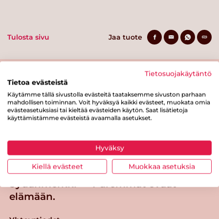
Tulosta sivu
Jaa tuote
Tietosuojakäytäntö
Tietoa evästeistä
Käytämme tällä sivustolla evästeitä taataksemme sivuston parhaan
mahdollisen toiminnan. Voit hyväksyä kaikki evästeet, muokata omia
evästeasetuksiasi tai kieltää evästeiden käytön. Saat lisätietoja
käyttämistämme evästeistä avaamalla asetukset.
Tästä merkistä tunnistat
Sydänmerkki-tuotteen
Hyväksy
Takaisin ylös
Kiellä evästeet
Muokkaa asetuksia
Sydänmerkki — Paremmat eväät
elämään.