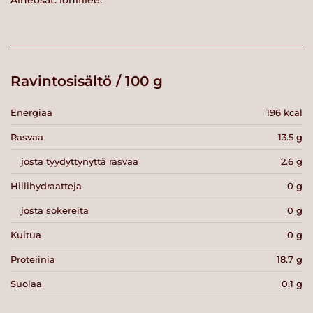
Aineosat: lohifilee.
Ravintosisältö / 100 g
Energiaa
196 kcal
Rasvaa
13.5 g
josta tyydyttynyttä rasvaa
2.6 g
Hiilihydraatteja
0 g
josta sokereita
0 g
Kuitua
0 g
Proteiinia
18.7 g
Suolaa
0.1 g