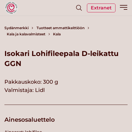
Extranet
Sydänmerkki
Tuotteet ammattikeittiöön
Kala ja kalavalmisteet
Kala
Isokari Lohifileepala D-leikattu
GGN
Pakkauskoko: 300 g
Valmistaja:
Lidl
Ainesosaluettelo