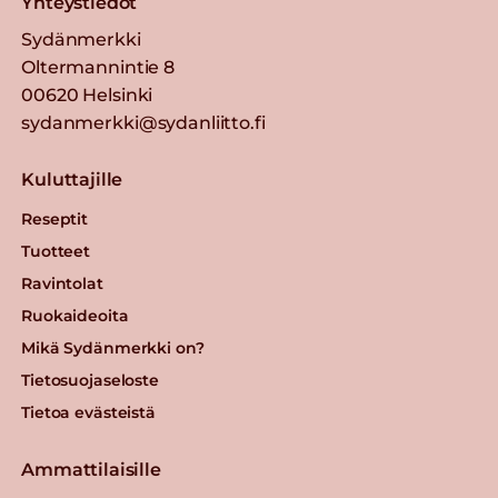
Yhteystiedot
Sydänmerkki
Oltermannintie 8
00620 Helsinki
sydanmerkki@sydanliitto.fi
Kuluttajille
Reseptit
Tuotteet
Ravintolat
Ruokaideoita
Mikä Sydänmerkki on?
Tietosuojaseloste
Tietoa evästeistä
Ammattilaisille