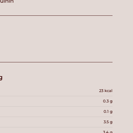
vuihin
g
23 kcal
0.3 g
0.1 g
3.5 g
3.4 g