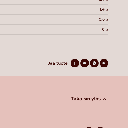
1.4 g
0.6 g
0 g
Jaa tuote
Takaisin ylös