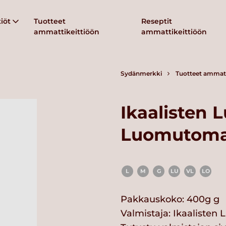
iöt
Tuotteet
Reseptit
ammattikeittiöön
ammattikeittiöön
Sydänmerkki
Tuotteet ammatt
Ikaalisten
Luomutoma
L
M
G
LU
VL
LO
Pakkauskoko: 400g g
Valmistaja:
Ikaalisten