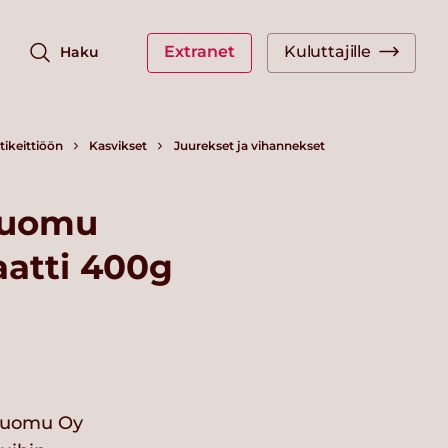
Extranet
Kuluttajille
Haku
ikeittiöön
Kasvikset
Juurekset ja vihannekset
 Luomu
atti 400g
 Luomu Oy