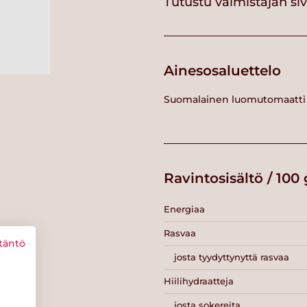
Tutustu valmistajan si
Ainesosaluettelo
Suomalainen luomutomaatti
Ravintosisältö / 100 
Energiaa
Rasvaa
täntö
josta tyydyttynyttä rasvaa
Hiilihydraatteja
josta sokereita