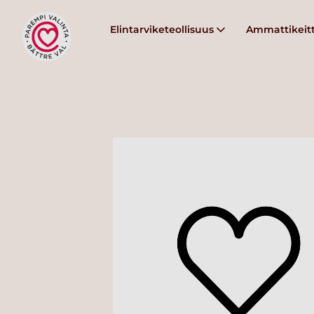
Elintarviketeollisuus
Ammattikeitt