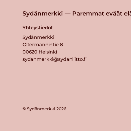
Sydänmerkki — Paremmat eväät el
Yhteystiedot
Sydänmerkki
Oltermannintie 8
00620 Helsinki
sydanmerkki@sydanliitto.fi
© Sydänmerkki 2026