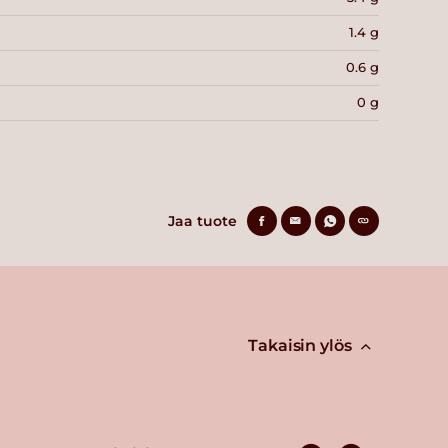
1.4 g
0.6 g
0 g
Jaa tuote
Takaisin ylös