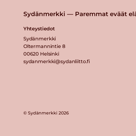
Sydänmerkki — Paremmat eväät el
Yhteystiedot
Sydänmerkki
Oltermannintie 8
00620 Helsinki
sydanmerkki@sydanliitto.fi
© Sydänmerkki 2026