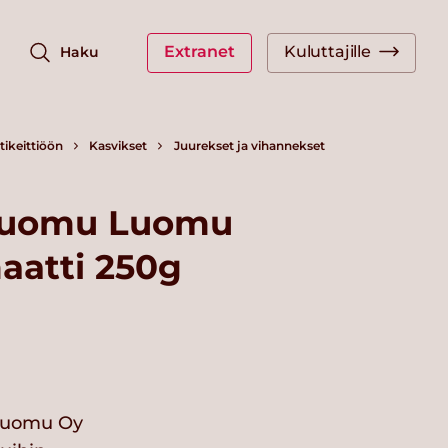
Extranet
Kuluttajille
Haku
ikeittiöön
Kasvikset
Juurekset ja vihannekset
 Luomu Luomu
aatti 250g
 Luomu Oy