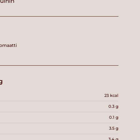
vuihin
omaatti
g
23 kcal
0.3 g
0.1 g
3.5 g
3.4 g