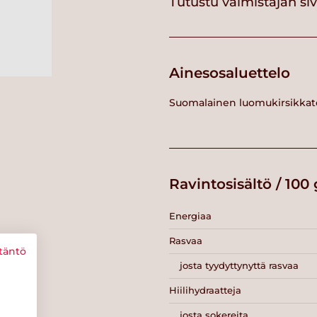
Tutustu valmistajan si
Ainesosaluettelo
Suomalainen luomukirsikkat
Ravintosisältö / 100 
Energiaa
Rasvaa
täntö
josta tyydyttynyttä rasvaa
Hiilihydraatteja
josta sokereita