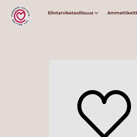
Elintarviketeollisuus
Ammattikeitt