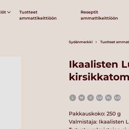
iöt
Tuotteet
Reseptit
ammattikeittiöön
ammattikeittiöön
Sydänmerkki
Tuotteet ammatt
Ikaalisten
kirsikkatom
L
M
G
LU
VL
LO
Pakkauskoko: 250 g
Valmistaja:
Ikaalisten