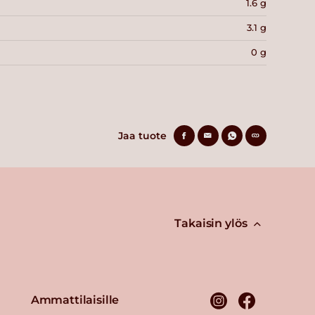
1.6 g
3.1 g
0 g
Jaa tuote
Takaisin ylös
Ammattilaisille