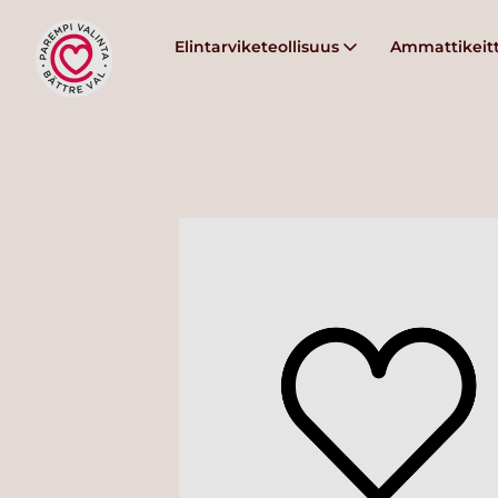
Elintarviketeollisuus
Ammattikeitt