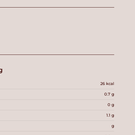
g
26 kcal
0.7 g
0 g
1.1 g
g