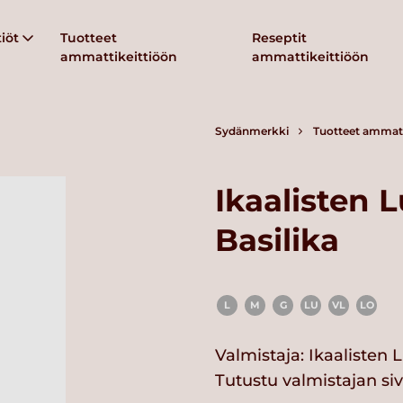
iöt
Tuotteet
Reseptit
ammattikeittiöön
ammattikeittiöön
Sydänmerkki
Tuotteet ammatt
Ikaalisten
Basilika
L
M
G
LU
VL
LO
Valmistaja:
Ikaalisten
Tutustu valmistajan si