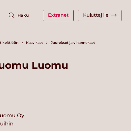
Extranet
Kuluttajille
Haku
ikeittiöön
Kasvikset
Juurekset ja vihannekset
 Luomu Luomu
 Luomu Oy
vuihin