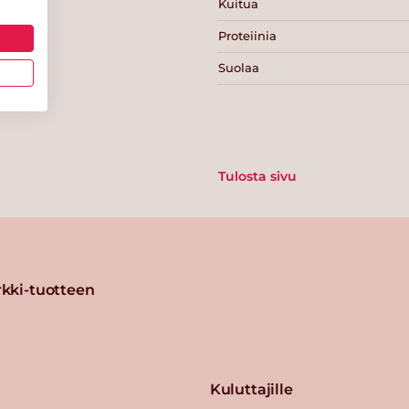
Kuitua
Proteiinia
Suolaa
Tulosta sivu
kki-tuotteen
Kuluttajille