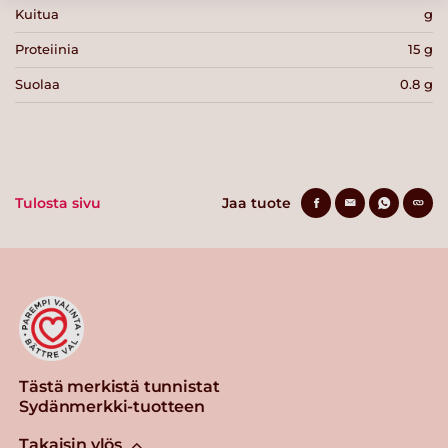
Kuitua
g
Proteiinia
15 g
Suolaa
0.8 g
Tulosta sivu
Jaa tuote
Tästä merkistä tunnistat
Sydänmerkki-tuotteen
Takaisin ylös