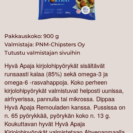
Pakkauskoko: 900 g
Valmistaja:
PNM-Chipsters Oy
Tutustu valmistajan sivuihin
Hyvä Apaja kirjolohipyörykät sisältävät
runsaasti kalaa (85%) sekä omega-3 ja
omega-6 -rasvahappoja. Koko perheen
kirjolohipyörykät valmistuvat helposti uunissa,
airfryerissa, pannulla tai mikrossa. Dippaa
Hyvä Apaja Remouladen kanssa. Pussissa on
n. 65 pyörykkää, pyörykän koko n. 13 g.
Koukuttavan hyvät Hyvä Apaja
Kirjolohipyörykät valmistetaan Ahvenanmaalla.