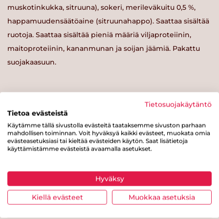
muskotinkukka, sitruuna), sokeri, merileväkuitu 0,5 %,
happamuudensäätöaine (sitruunahappo). Saattaa sisältää
ruotoja. Saattaa sisältää pieniä määriä viljaproteiinin,
maitoproteiinin, kananmunan ja soijan jäämiä. Pakattu
suojakaasuun.
Tietosuojakäytäntö
Tietoa evästeistä
Ravintosisältö / 100 g
Käytämme tällä sivustolla evästeitä taataksemme sivuston parhaan
mahdollisen toiminnan. Voit hyväksyä kaikki evästeet, muokata omia
Energiaa
234 kcal
evästeasetuksiasi tai kieltää evästeiden käytön. Saat lisätietoja
käyttämistämme evästeistä avaamalla asetukset.
Rasvaa
15.2 g
josta tyydyttynyttä rasvaa
3.5 g
Hyväksy
Hiilihydraatteja
9.2 g
Kiellä evästeet
Muokkaa asetuksia
josta sokereita
0.7 g