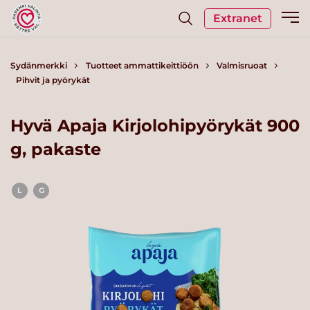
Extranet
Sydänmerkki
Tuotteet ammattikeittiöön
Valmisruoat
Pihvit ja pyörykät
Hyvä Apaja Kirjolohipyörykät 900
g, pakaste
L
G