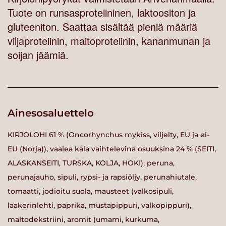
Tuote on runsasproteiininen, laktoositon ja
gluteeniton. Saattaa sisältää pieniä määriä
viljaproteiinin, maitoproteiinin, kananmunan ja
soijan jäämiä.
Ainesosaluettelo
KIRJOLOHI 61 % (Oncorhynchus mykiss, viljelty, EU ja ei-
EU (Norja)), vaalea kala vaihtelevina osuuksina 24 % (SEITI,
ALASKANSEITI, TURSKA, KOLJA, HOKI), peruna,
perunajauho, sipuli, rypsi- ja rapsiöljy, perunahiutale,
tomaatti, jodioitu suola, mausteet (valkosipuli,
laakerinlehti, paprika, mustapippuri, valkopippuri),
maltodekstriini, aromit (umami, kurkuma,