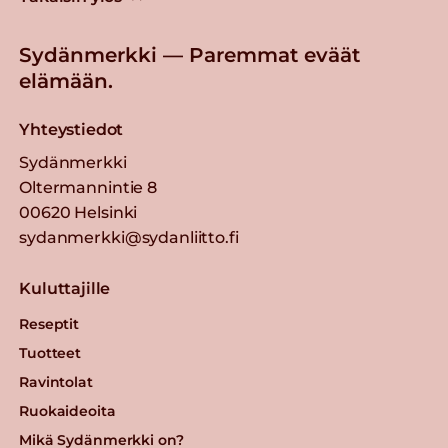
Sydänmerkki — Paremmat eväät
elämään.
Yhteystiedot
Sydänmerkki
Oltermannintie 8
00620 Helsinki
sydanmerkki@sydanliitto.fi
Kuluttajille
Reseptit
Tuotteet
Ravintolat
Ruokaideoita
Mikä Sydänmerkki on?