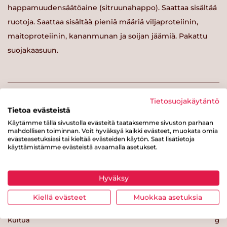
happamuudensäätöaine (sitruunahappo). Saattaa sisältää
ruotoja. Saattaa sisältää pieniä määriä viljaproteiinin,
maitoproteiinin, kananmunan ja soijan jäämiä. Pakattu
suojakaasuun.
Tietosuojakäytäntö
Ravintosisältö / 100 g
Tietoa evästeistä
Käytämme tällä sivustolla evästeitä taataksemme sivuston parhaan
mahdollisen toiminnan. Voit hyväksyä kaikki evästeet, muokata omia
Energiaa
234 kcal
evästeasetuksiasi tai kieltää evästeiden käytön. Saat lisätietoja
käyttämistämme evästeistä avaamalla asetukset.
Rasvaa
15.2 g
josta tyydyttynyttä rasvaa
3.5 g
Hyväksy
Hiilihydraatteja
9.2 g
Kiellä evästeet
Muokkaa asetuksia
josta sokereita
0.7 g
Kuitua
g