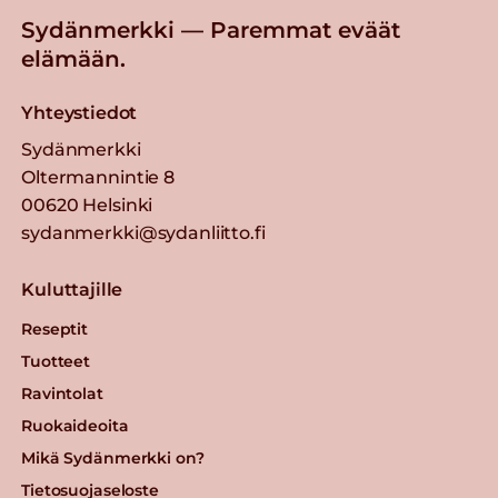
Sydänmerkki — Paremmat eväät
elämään.
Yhteystiedot
Sydänmerkki
Oltermannintie 8
00620 Helsinki
sydanmerkki@sydanliitto.fi
Kuluttajille
Reseptit
Tuotteet
Ravintolat
Ruokaideoita
Mikä Sydänmerkki on?
Tietosuojaseloste