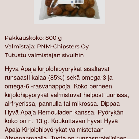
Pakkauskoko: 800 g
Valmistaja:
PNM-Chipsters Oy
Tutustu valmistajan sivuihin
Hyvä Apaja kirjolohipyörykät sisältävät
runsaasti kalaa (85%) sekä omega-3 ja
omega-6 -rasvahappoja. Koko perheen
kirjolohipyörykät valmistuvat helposti uunissa,
airfryerissa, pannulla tai mikrossa. Dippaa
Hyvä Apaja Remouladen kanssa. Pyörykän
koko on n. 13 g. Koukuttavan hyvät Hyvä
Apaja Kirjolohipyörykät valmistetaan
Ahvenanmaalla. Tuote on runsasproteiininen,