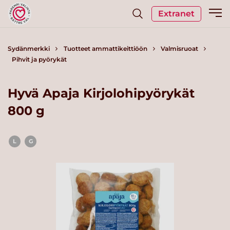
Extranet
Sydänmerkki
Tuotteet ammattikeittiöön
Valmisruoat
Pihvit ja pyörykät
Hyvä Apaja Kirjolohipyörykät
800 g
L
G