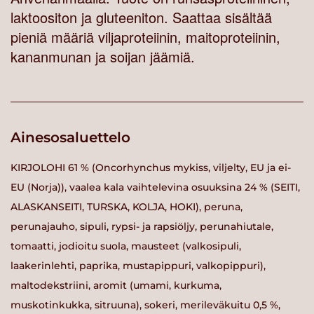
laktoositon ja gluteeniton. Saattaa sisältää
pieniä määriä viljaproteiinin, maitoproteiinin,
kananmunan ja soijan jäämiä.
Ainesosaluettelo
KIRJOLOHI 61 % (Oncorhynchus mykiss, viljelty, EU ja ei-
EU (Norja)), vaalea kala vaihtelevina osuuksina 24 % (SEITI,
ALASKANSEITI, TURSKA, KOLJA, HOKI), peruna,
perunajauho, sipuli, rypsi- ja rapsiöljy, perunahiutale,
tomaatti, jodioitu suola, mausteet (valkosipuli,
laakerinlehti, paprika, mustapippuri, valkopippuri),
maltodekstriini, aromit (umami, kurkuma,
muskotinkukka, sitruuna), sokeri, merileväkuitu 0,5 %,