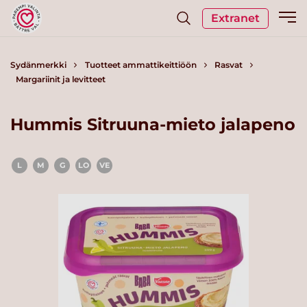
Extranet
Sydänmerkki
Tuotteet ammattikeittiöön
Rasvat
Margariinit ja levitteet
Hummis Sitruuna-mieto jalapeno
L
M
G
LO
VE