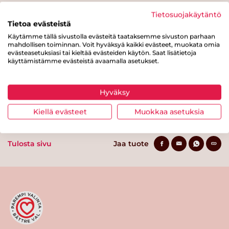
Hiilihydraatteja
15.7 g
Tietosuojakäytäntö
Tietoa evästeistä
josta sokereita
2.7 g
Käytämme tällä sivustolla evästeitä taataksemme sivuston parhaan
mahdollisen toiminnan. Voit hyväksyä kaikki evästeet, muokata omia
Kuitua
3.5 g
evästeasetuksiasi tai kieltää evästeiden käytön. Saat lisätietoja
käyttämistämme evästeistä avaamalla asetukset.
Proteiinia
6.4 g
Suolaa
0.6 g
Hyväksy
Kiellä evästeet
Muokkaa asetuksia
Tulosta sivu
Jaa tuote