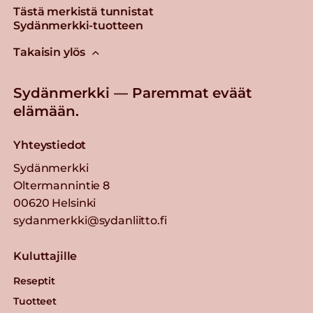
Tästä merkistä tunnistat
Sydänmerkki-tuotteen
Takaisin ylös
Sydänmerkki — Paremmat eväät
elämään.
Yhteystiedot
Sydänmerkki
Oltermannintie 8
00620 Helsinki
sydanmerkki@sydanliitto.fi
Kuluttajille
Reseptit
Tuotteet