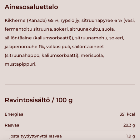
Ainesosaluettelo
Kikherne (Kanada) 65 %, rypsiöljy, sitruunapyree 6 % (vesi,
fermentoitu sitruuna, sokeri, sitruunakuitu, suola,
säilöntäaine (kaliumsorbaatti)), sitruunamehu, sokeri,
jalapenorouhe 1%, valkosipuli, säilöntäaineet
(sitruunahappo, kaliumsorbaatti), merisuola,
mustapippuri.
Ravintosisältö / 100 g
Energiaa
351 kcal
Rasvaa
28.3 g
josta tyydyttynyttä rasvaa
1.9 g