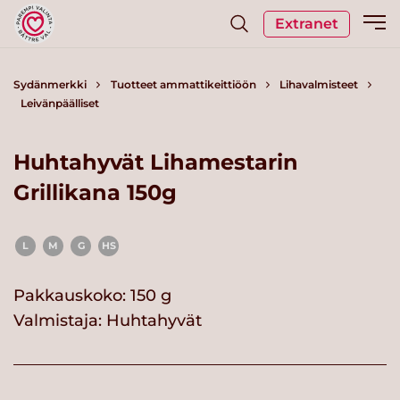
Extranet
Sydänmerkki
Tuotteet ammattikeittiöön
Lihavalmisteet
Leivänpäälliset
Huhtahyvät Lihamestarin
Grillikana 150g
L
M
G
HS
Pakkauskoko: 150 g
Valmistaja:
Huhtahyvät