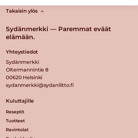
Takaisin ylös
Sydänmerkki — Paremmat eväät
elämään.
Yhteystiedot
Sydänmerkki
Oltermannintie 8
00620 Helsinki
sydanmerkki@sydanliitto.fi
Kuluttajille
Reseptit
Tuotteet
Ravintolat