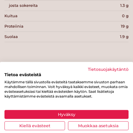
josta sokereita
1.3 g
Kuitua
0 g
Proteiinia
19 g
Suolaa
1.9 g
Tietosuojakäytäntö
Tulosta sivu
Jaa tuote
Tietoa evästeistä
Käytämme tällä sivustolla evästeitä taataksemme sivuston parhaan
mahdollisen toiminnan. Voit hyväksyä kaikki evästeet, muokata omia
evästeasetuksiasi tai kieltää evästeiden käytön. Saat lisätietoja
käyttämistämme evästeistä avaamalla asetukset.
Hyväksy
Kiellä evästeet
Muokkaa asetuksia
Tästä merkistä tunnistat
Sydänmerkki-tuotteen