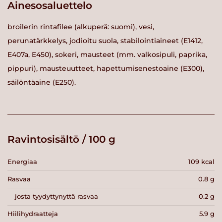
Ainesosaluettelo
broilerin rintafilee (alkuperä: suomi), vesi,
perunatärkkelys, jodioitu suola, stabilointiaineet (E1412,
E407a, E450), sokeri, mausteet (mm. valkosipuli, paprika,
pippuri), mausteuutteet, hapettumisenestoaine (E300),
säilöntäaine (E250).
Ravintosisältö / 100 g
Energiaa
109 kcal
Rasvaa
0.8 g
josta tyydyttynyttä rasvaa
0.2 g
Hiilihydraatteja
5.9 g