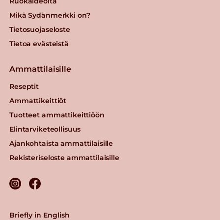
Ruokaideoita
Mikä Sydänmerkki on?
Tietosuojaseloste
Tietoa evästeistä
Ammattilaisille
Reseptit
Ammattikeittiöt
Tuotteet ammattikeittiöön
Elintarviketeollisuus
Ajankohtaista ammattilaisille
Rekisteriseloste ammattilaisille
Briefly in English