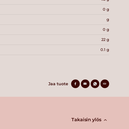
0 g
g
0 g
22 g
0.1 g
Jaa tuote
Takaisin ylös