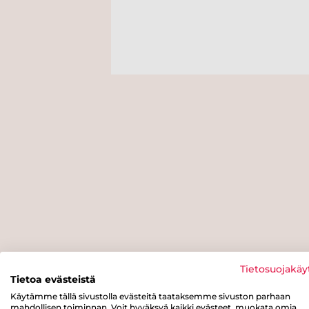
Tietosuojakäy
Tietoa evästeistä
Käytämme tällä sivustolla evästeitä taataksemme sivuston parhaan
mahdollisen toiminnan. Voit hyväksyä kaikki evästeet, muokata omia