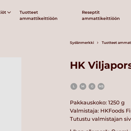
iöt
Tuotteet
Reseptit
ammattikeittiöön
ammattikeittiöön
Sydänmerkki
Tuotteet ammatt
HK Viljapors
L
M
G
HS
Pakkauskoko: 1250 g
Valmistaja:
HKFoods Fi
Tutustu valmistajan si