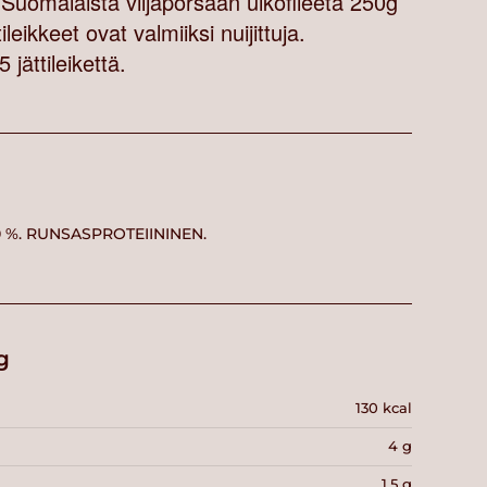
Suomalaista viljaporsaan ulkofileetä 250g
ileikkeet ovat valmiiksi nuijittuja.
ättileikettä.
00 %. RUNSASPROTEIININEN.
g
130 kcal
4 g
1.5 g