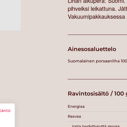
Lihan alkuperä: Suomi. 
pihveiksi leikattuna. Jätt
Vakuumipakkauksessa 5 j
Ainesosaluettelo
Suomalainen porsaanliha 1
Ravintosisältö / 100 
Energiaa
täntö
Rasvaa
josta tyydyttynyttä rasvaa