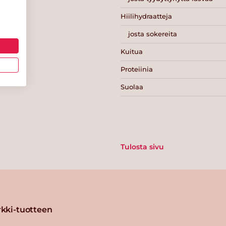
Hiilihydraatteja
josta sokereita
Kuitua
Proteiinia
Suolaa
Tulosta sivu
kki-tuotteen