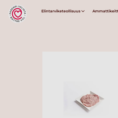
Elintarviketeollisuus
Ammattikeitt