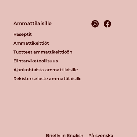
Ammattilaisille
Reseptit
Ammattikeittiöt
Tuotteet ammattikeittiöön
Elintarviketeollisuus
Ajankohtaista ammattilaisille
Rekisteriseloste ammattilaisille
Briefly in English
På svenska