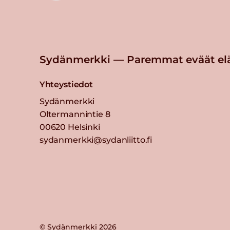
Sydänmerkki — Paremmat eväät el
Yhteystiedot
Sydänmerkki
Oltermannintie 8
00620 Helsinki
sydanmerkki@sydanliitto.fi
© Sydänmerkki 2026