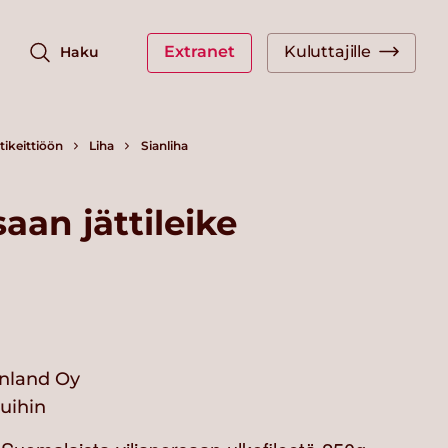
Extranet
Kuluttajille
Haku
ikeittiöön
Liha
Sianliha
aan jättileike
nland Oy
vuihin