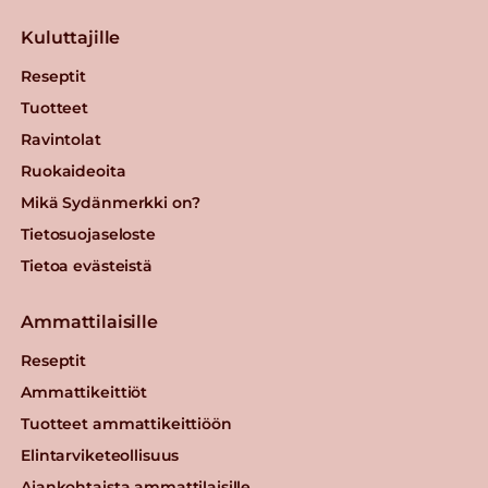
Kuluttajille
Reseptit
Tuotteet
Ravintolat
Ruokaideoita
Mikä Sydänmerkki on?
Tietosuojaseloste
Tietoa evästeistä
Ammattilaisille
Reseptit
Ammattikeittiöt
Tuotteet ammattikeittiöön
Elintarviketeollisuus
Ajankohtaista ammattilaisille