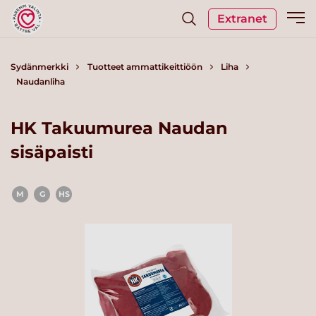
Extranet
Sydänmerkki
Tuotteet ammattikeittiöön
Liha
Naudanliha
HK Takuumurea Naudan
sisäpaisti
M
G
HS