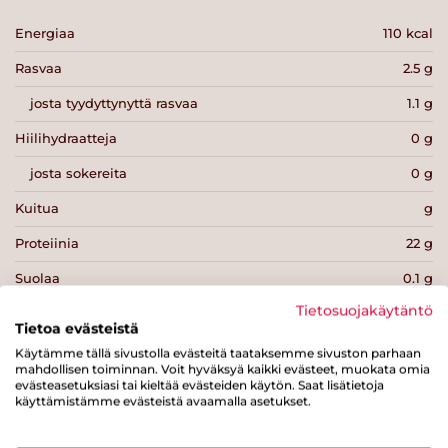
Energiaa
110 kcal
Rasvaa
2.5 g
josta tyydyttynyttä rasvaa
1.1 g
Hiilihydraatteja
0 g
josta sokereita
0 g
Kuitua
g
Proteiinia
22 g
Suolaa
0.1 g
Tietosuojakäytäntö
Tietoa evästeistä
Käytämme tällä sivustolla evästeitä taataksemme sivuston parhaan
mahdollisen toiminnan. Voit hyväksyä kaikki evästeet, muokata omia
evästeasetuksiasi tai kieltää evästeiden käytön. Saat lisätietoja
Tulosta sivu
Jaa tuote
käyttämistämme evästeistä avaamalla asetukset.