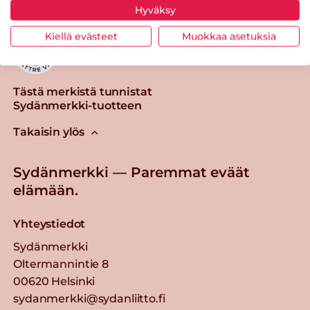
Hyväksy
Kiellä evästeet
Muokkaa asetuksia
Tästä merkistä tunnistat
Sydänmerkki-tuotteen
Takaisin ylös
Sydänmerkki — Paremmat eväät
elämään.
Yhteystiedot
Sydänmerkki
Oltermannintie 8
00620 Helsinki
sydanmerkki@sydanliitto.fi