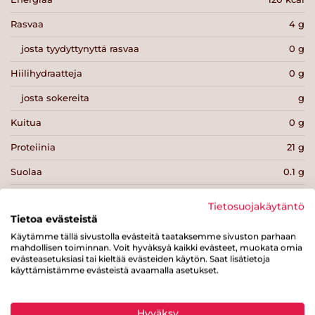
Rasvaa
4 g
josta tyydyttynyttä rasvaa
0 g
Hiilihydraatteja
0 g
josta sokereita
g
Kuitua
0 g
Proteiinia
21 g
Suolaa
0.1 g
Tietosuojakäytäntö
Tietoa evästeistä
Käytämme tällä sivustolla evästeitä taataksemme sivuston parhaan
mahdollisen toiminnan. Voit hyväksyä kaikki evästeet, muokata omia
Tulosta sivu
Jaa tuote
evästeasetuksiasi tai kieltää evästeiden käytön. Saat lisätietoja
käyttämistämme evästeistä avaamalla asetukset.
Hyväksy