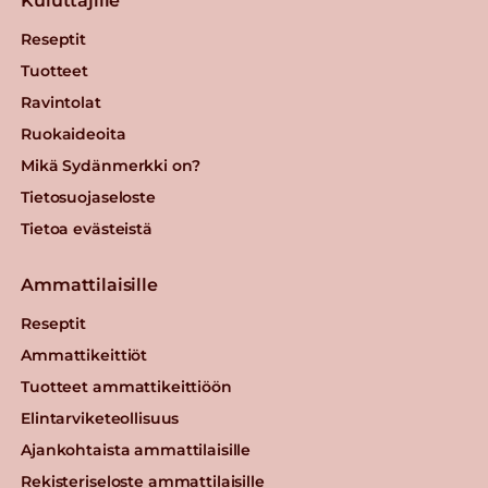
Kuluttajille
Reseptit
Tuotteet
Ravintolat
Ruokaideoita
Mikä Sydänmerkki on?
Tietosuojaseloste
Tietoa evästeistä
Ammattilaisille
Reseptit
Ammattikeittiöt
Tuotteet ammattikeittiöön
Elintarviketeollisuus
Ajankohtaista ammattilaisille
Rekisteriseloste ammattilaisille