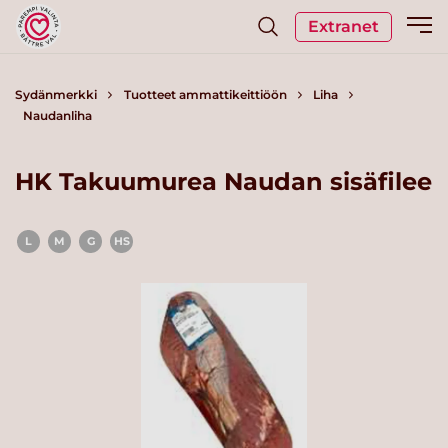
Extranet
Sydänmerkki
Tuotteet ammattikeittiöön
Liha
Naudanliha
HK Takuumurea Naudan sisäfilee
L
M
G
HS