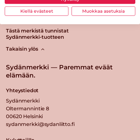
Kiellä evästeet
Muokkaa asetuksia
Tästä merkistä tunnistat
Sydänmerkki-tuotteen
Takaisin ylös
Sydänmerkki — Paremmat eväät
elämään.
Yhteystiedot
Sydänmerkki
Oltermannintie 8
00620 Helsinki
sydanmerkki@sydanliitto.fi