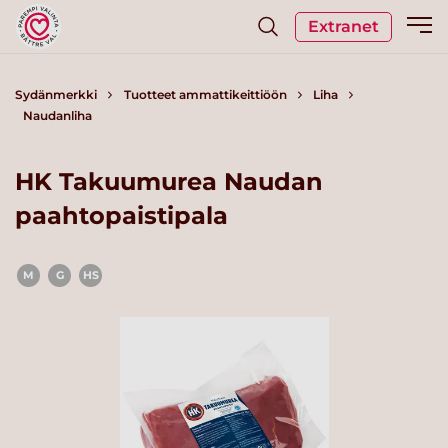
Extranet
Sydänmerkki
Tuotteet ammattikeittiöön
Liha
Naudanliha
HK Takuumurea Naudan
paahtopaistipala
M
G
HS