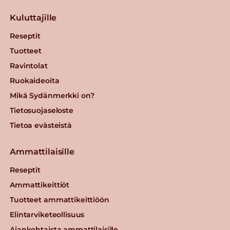
Kuluttajille
Reseptit
Tuotteet
Ravintolat
Ruokaideoita
Mikä Sydänmerkki on?
Tietosuojaseloste
Tietoa evästeistä
Ammattilaisille
Reseptit
Ammattikeittiöt
Tuotteet ammattikeittiöön
Elintarviketeollisuus
Ajankohtaista ammattilaisille