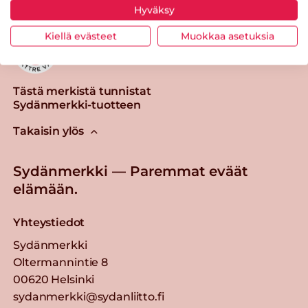
Hyväksy
Kiellä evästeet
Muokkaa asetuksia
Tästä merkistä tunnistat
Sydänmerkki-tuotteen
Takaisin ylös
Sydänmerkki — Paremmat eväät
elämään.
Yhteystiedot
Sydänmerkki
Oltermannintie 8
00620 Helsinki
sydanmerkki@sydanliitto.fi