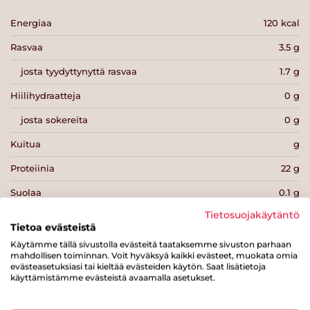
Energiaa
120 kcal
Rasvaa
3.5 g
josta tyydyttynyttä rasvaa
1.7 g
Hiilihydraatteja
0 g
josta sokereita
0 g
Kuitua
g
Proteiinia
22 g
Suolaa
0.1 g
Tietosuojakäytäntö
Tietoa evästeistä
Käytämme tällä sivustolla evästeitä taataksemme sivuston parhaan
mahdollisen toiminnan. Voit hyväksyä kaikki evästeet, muokata omia
evästeasetuksiasi tai kieltää evästeiden käytön. Saat lisätietoja
Tulosta sivu
Jaa tuote
käyttämistämme evästeistä avaamalla asetukset.