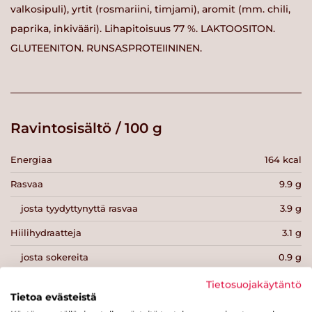
valkosipuli), yrtit (rosmariini, timjami), aromit (mm. chili,
paprika, inkivääri). Lihapitoisuus 77 %. LAKTOOSITON.
GLUTEENITON. RUNSASPROTEIININEN.
Ravintosisältö / 100 g
Energiaa
164 kcal
Rasvaa
9.9 g
josta tyydyttynyttä rasvaa
3.9 g
Hiilihydraatteja
3.1 g
josta sokereita
0.9 g
Kuitua
0 g
Tietosuojakäytäntö
Tietoa evästeistä
Proteiinia
15 g