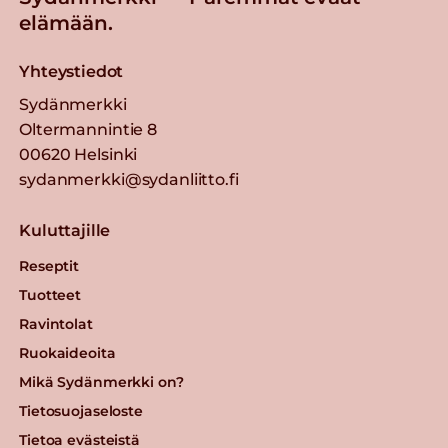
elämään.
Yhteystiedot
Sydänmerkki
Oltermannintie 8
00620 Helsinki
sydanmerkki@sydanliitto.fi
Kuluttajille
Reseptit
Tuotteet
Ravintolat
Ruokaideoita
Mikä Sydänmerkki on?
Tietosuojaseloste
Tietoa evästeistä