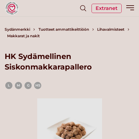
Extranet
Sydänmerkki
Tuotteet ammattikeittiöön
Lihavalmisteet
Makkarat ja nakit
HK Sydämellinen
Siskonmakkarapallero
L
M
G
HS