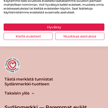
Käytämme tällä sivustolla evästeitä taataksemme sivuston parhaan
mahdollisen toiminnan. Voit hyväksyä kaikki evästeet, muokata omia
Suolaa
1.3 g
evästeasetuksiasi tai kieltää evästeiden käytön. Saat lisätietoja
käyttämistämme evästeistä avaamalla asetukset.
Hyväksy
Tulosta sivu
Jaa tuote
Kiellä evästeet
Muokkaa asetuksia
Tästä merkistä tunnistat
Sydänmerkki-tuotteen
Takaisin ylös
Sydänmerkki — Paremmat eväät