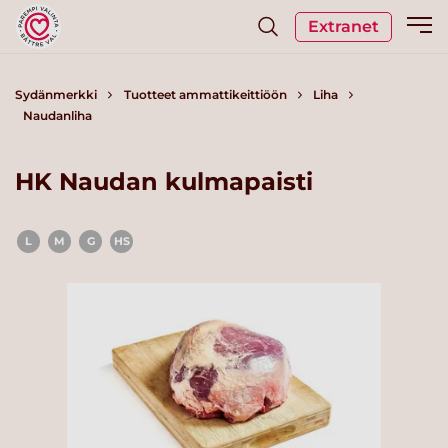
Extranet
Sydänmerkki
Tuotteet ammattikeittiöön
Liha
Naudanliha
HK Naudan kulmapaisti
L
M
G
HS