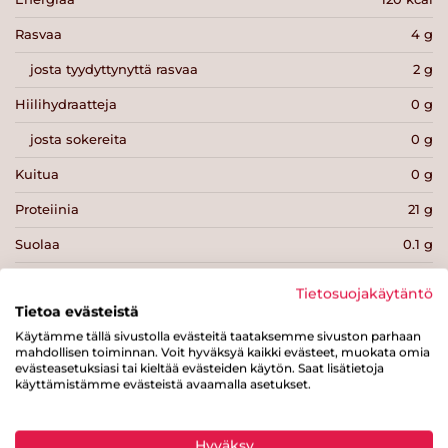
Rasvaa
4 g
josta tyydyttynyttä rasvaa
2 g
Hiilihydraatteja
0 g
josta sokereita
0 g
Kuitua
0 g
Proteiinia
21 g
Suolaa
0.1 g
Tietosuojakäytäntö
Tietoa evästeistä
Käytämme tällä sivustolla evästeitä taataksemme sivuston parhaan
mahdollisen toiminnan. Voit hyväksyä kaikki evästeet, muokata omia
Tulosta sivu
Jaa tuote
evästeasetuksiasi tai kieltää evästeiden käytön. Saat lisätietoja
käyttämistämme evästeistä avaamalla asetukset.
Hyväksy