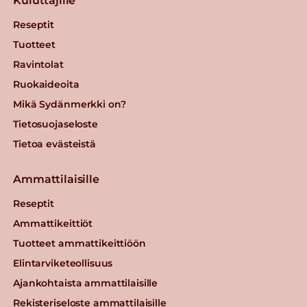
Kuluttajille
Reseptit
Tuotteet
Ravintolat
Ruokaideoita
Mikä Sydänmerkki on?
Tietosuojaseloste
Tietoa evästeistä
Ammattilaisille
Reseptit
Ammattikeittiöt
Tuotteet ammattikeittiöön
Elintarviketeollisuus
Ajankohtaista ammattilaisille
Rekisteriseloste ammattilaisille