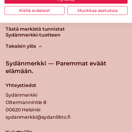
Kiellä evästeet
Muokkaa asetuksia
Tästä merkistä tunnistat
Sydänmerkki-tuotteen
Takaisin ylös
Sydänmerkki — Paremmat eväät
elämään.
Yhteystiedot
Sydänmerkki
Oltermannintie 8
00620 Helsinki
sydanmerkki@sydanliitto.fi