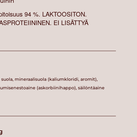
vuihin
hapitoisuus 94 %. LAKTOOSITON.
SPROTEIININEN. EI LISÄTTYÄ
suola, mineraalisuola (kaliumkloridi, aromit),
umisenestoaine (askorbiinihappo), säilöntäaine
g