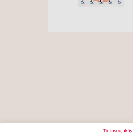
Tietosuojakäy