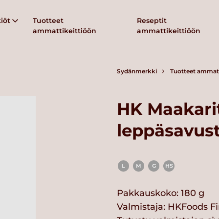
iöt
Tuotteet
Reseptit
ammattikeittiöön
ammattikeittiöön
Sydänmerkki
Tuotteet ammatt
HK Maakari
leppäsavus
L
M
G
HS
Pakkauskoko: 180 g
Valmistaja:
HKFoods Fi