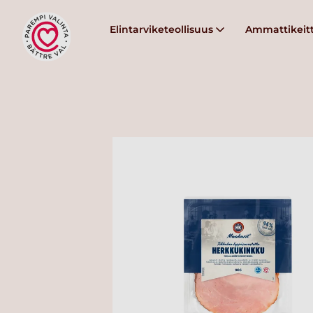
Elintarviketeollisuus
Ammattikeitt