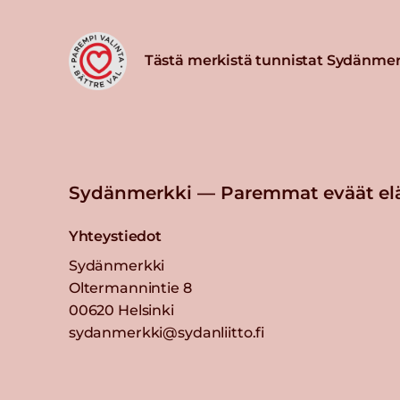
Tästä merkistä tunnistat Sydänmer
Sydänmerkki — Paremmat eväät el
Yhteystiedot
Sydänmerkki
Oltermannintie 8
00620 Helsinki
sydanmerkki@sydanliitto.fi