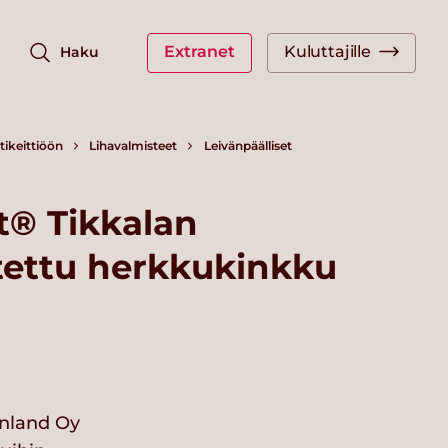
Extranet
Kuluttajille
Haku
ikeittiöön
Lihavalmisteet
Leivänpäälliset
t® Tikkalan
tettu herkkukinkku
nland Oy