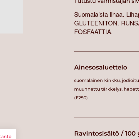
Tutustu valmistajan si
Suomalaista lihaa. Li
GLUTEENITON. RUNSA
FOSFAATTIA.
Ainesosaluettelo
suomalainen kinkku, jodioitu 
muunnettu tärkkelys, hapett
(E250).
Ravintosisältö / 100 
täntö